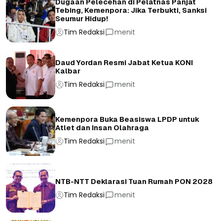
Dugaan Pelecehan di Pelatnas Panjat
Tebing, Kemenpora: Jika Terbukti, Sanksi
Seumur Hidup!
Tim Redaksi
menit
Daud Yordan Resmi Jabat Ketua KONI
Kalbar
Tim Redaksi
menit
Kemenpora Buka Beasiswa LPDP untuk
Atlet dan Insan Olahraga
Tim Redaksi
menit
NTB-NTT Deklarasi Tuan Rumah PON 2028
Tim Redaksi
menit