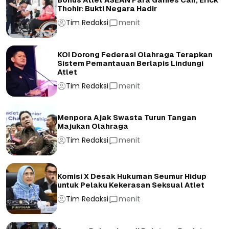
Bonus Atlet ASEAN Para Games Cair, Erick
Thohir: Bukti Negara Hadir
Tim Redaksi
menit
KOI Dorong Federasi Olahraga Terapkan
Sistem Pemantauan Berlapis Lindungi
Atlet
Tim Redaksi
menit
Menpora Ajak Swasta Turun Tangan
Majukan Olahraga
Tim Redaksi
menit
Komisi X Desak Hukuman Seumur Hidup
untuk Pelaku Kekerasan Seksual Atlet
Tim Redaksi
menit