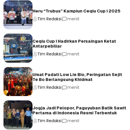
Heru “Trubus” Kampiun Ceqiu Cup I 2025
Tim Redaksi
menit
Ceqiu Cup I Hadirkan Persaingan Ketat
Antarpebiliar
Tim Redaksi
menit
Umat Padati Low Lie Bio, Peringatan Sejit
Te Bo Berlangsung Khidmat
Tim Redaksi
menit
Jogja Jadi Pelopor, Paguyuban Batik Sawit
Pertama di Indonesia Resmi Terbentuk
Tim Redaksi
menit