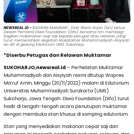
NEWSREAL.ID -
BAGIKAN MAKANAN : Diah Warih Anjari (kiri) Ketua
Dewan Pembina Diwa Foundation (Difo) bersama tim membagi-
bagikan makananan siap saji kepada petugas atau relawan yang
turut memeriahkan kegiatan Mukatamar Muhammadiyah-Aisyiyah
ke-48 di gedung Edutorium UMS, Sukoharjo.
*Diserbu Petugas dan Relawan Muktamar
SUKOHARJO,
newsreal.id
– Perhelatan Muktamar
Muhammadiyah dan Aisyiyah resmi ditutup Wapres
Ma’ruf Amin, Minggu (20/11/2022) malam di Edutorium
Universitas Muhammadiyah Surakarta (UMS)
Sukoharjo, Jawa Tengah. Diwa Foundation (Difo) turut
hadir di tengah-tengah acara penutupan muktamar
dengan membuka stan khusus di samping edutorium.
Stan yang menyediakan makanan cepat saji dan