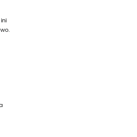
ini
owo.
a