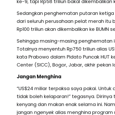
ke-9, tapi Rp58 triliun bakal dikembalika
Sedangkan penghematan putaran ketiga b
dari seluruh perusahaan pelat merah itu b
Rp100 triliun akan dikembalikan ke BUMN s
Sehingga masing-masing penghematan itu nil
Totalnya menyentuh Rp750 triliun alias US$4
kata Prabowo dalam Pidato Puncak HUT ke-
Center (SICC), Bogor, Jabar, akhir pekan la
Jangan Menghina
“US$24 miliar terpaksa saya pakai. Untuk 
tidak boleh kelaparan!” tegasnya. Dirin
kenyang dan makan enak selama ini. Nam
jangan
ngenyek
alias menghina program m