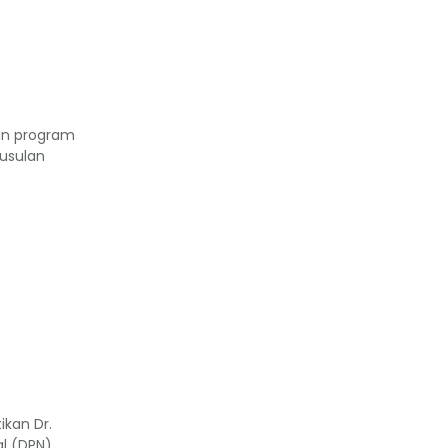
an program
usulan
ikan Dr.
al (DPN)