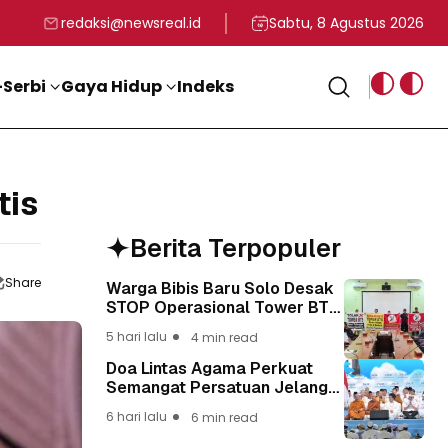
rga
T ke-81 Kemerdekaan RI
BG, Kadin Apresiasi Kepemimpinan Presiden Prabowo yang Visi
Staf Khusus Menag RI 
redaksi@newsreal.id
Sabtu, 8 Agustus 2026
Serbi
Gaya Hidup
Indeks
tis
Berita Terpopuler
Share
Warga Bibis Baru Solo Desak
STOP Operasional Tower BTS,
Diwa : Nyawa dan
5 hari lalu
4 min read
Keselamatan Warga Lebih
Berharga
Doa Lintas Agama Perkuat
Semangat Persatuan Jelang
HUT ke-81 Kemerdekaan RI
6 hari lalu
6 min read