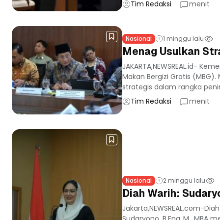
Tim Redaksi
menit
Nasional
1 minggu lalu
Menag Usulkan Stra
JAKARTA,NEWSREAL.id- Keme
Makan Bergizi Gratis (MBG)
strategis dalam rangka peni
Tim Redaksi
menit
Nasional
2 minggu lalu
Diah Warih: Sudary
Jakarta,NEWSREAL.com-Diah Wa
Sudaryono, B.Eng.,M., MBA m