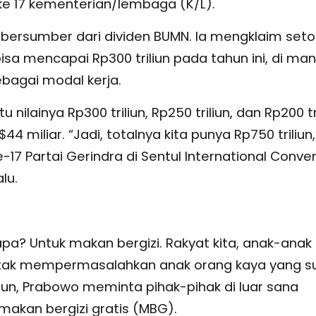
n ke 17 kementerian/lembaga (K/L).
ersumber dari dividen BUMN. Ia mengklaim seto
isa mencapai Rp300 triliun pada tahun ini, di ma
ebagai modal kerja.
ainya Rp300 triliun, Rp250 triliun, dan Rp200 tri
4 miliar. “Jadi, totalnya kita punya Rp750 triliun,
17 Partai Gerindra di Sentul International Conve
lu.
apa? Untuk makan bergizi. Rakyat kita, anak-anak k
ya tak mempermasalahkan anak orang kaya yang 
un, Prabowo meminta pihak-pihak di luar sana
akan bergizi gratis (MBG).