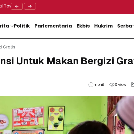
al Tower BTS, Diwa : Nyawa dan Keselamatan Warga Lebih Berha
Doa Lintas Agama Perkuat Semangat Persatuan Jelang HU
Dukung M
rita
Politik
Parlementaria
Ekbis
Hukrim
Serba-
i Gratis
ensi Untuk Makan Bergizi Gra
menit
0
view