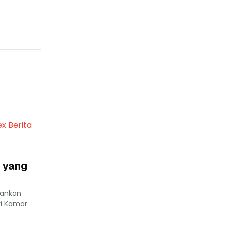
ex Berita
 yang
lankan
ri Kamar