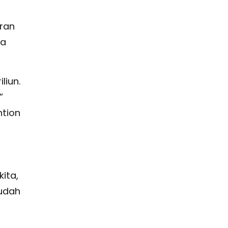
ran
na
liun.
”
ntion
ita,
sudah