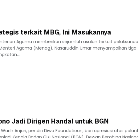
tegis terkait MBG, Ini Masukannya
nterian Agama memberikan sejumlah usulan terkait pelaksana
. Menteri Agama (Menag), Nasaruddin Umar menyampaikan tiga 
ngkatan...
ono Jadi Dirigen Handal untuk BGN
rih Anjari, pendiri Diwa Foundatioan, beri apresiasi atas pelant
enjadi Kepala Badan Gizi Nasional (BGN). Dewan Pembina Nasion