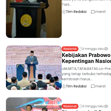
Tani...
Tim Redaksi
menit
Nasional
3 minggu lalu
Kebijakan Prabowo:
Kepentingan Nasion
JAKARTA,TAPALBATAS.co-Pres
yang tetap terbuka terhada
kemitraan harus...
Tim Redaksi
menit
Nasional
3 minggu lalu