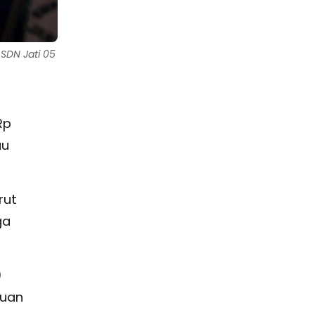
SDN Jati 05
Rp
au
rut
ga
)
tuan