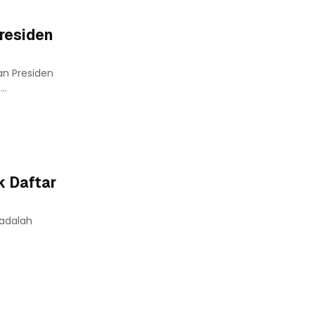
residen
n Presiden
..
k Daftar
 adalah