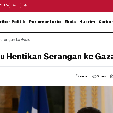
al Tower BTS, Diwa : Nyawa dan Keselamatan Warga Lebih Berha
Doa Lintas Agama Perkuat Semangat Persatuan Jelang HU
Dukung M
rita
Politik
Parlementaria
Ekbis
Hukrim
Serba-
Serangan ke Gaza
u Hentikan Serangan ke Gaz
menit
0
view