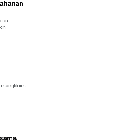
tahanan
iden
uan
ya mengklaim
rsama