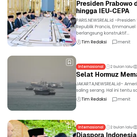
Presiden Prabowo 
hingga IEU-CEPA
PARIS.NEWSREAL.id –Preside
Republik Prancis, Emmanuel 
berlangsung konstruktif...
Tim Redaksi
menit
Internasional
2 bulan lalu
Selat Hormuz Mema
JAKARTA,NEWSREAL.id– Amerik
saling serang. Hal ini tentu 
Tim Redaksi
menit
Internasional
2 bulan lalu
Diaspora Indonesia