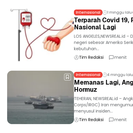
Internasional
1 minggu lalu
Terparah Covid 19
Nasional Lagi
LOS ANGELES,NEWSREAL.id –
negeri sebesar Amerika Seri
kebutuhan...
Tim Redaksi
menit
Internasional
4 minggu lalu
Memanas Lagi, Ang
Hormuz
TEHERAN, NEWSREAL.id – Angk
Corps/IRGC) Iran mengumum
menyusul insiden...
Tim Redaksi
menit