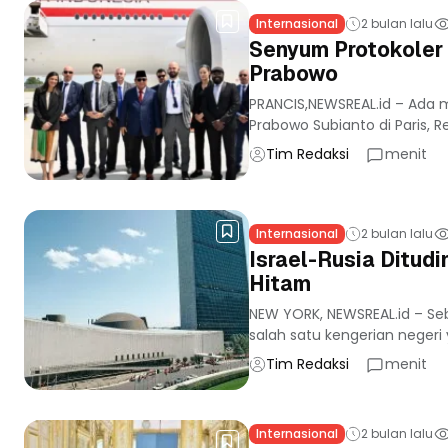
Internasional
2 bulan lalu
Senyum Protokoler
Prabowo
PRANCIS,NEWSREAL.id – Ada
Prabowo Subianto di Paris, R
Tim Redaksi
menit
Internasional
2 bulan lalu
Israel-Rusia Ditud
Hitam
NEW YORK, NEWSREAL.id – Seb
salah satu kengerian negeri y
Tim Redaksi
menit
Internasional
2 bulan lalu