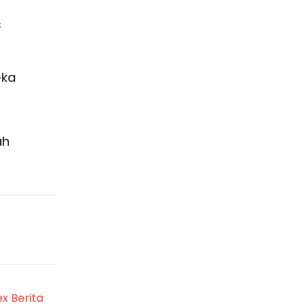
s
eka
ah
ex Berita