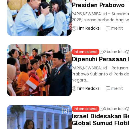
Presiden Prabowo
PARIS,NEWSREAL.id – Suasana 
2026, terasa berbeda bagi w
Tim Redaksi
menit
Internasional
2 bulan lalu
Dipenuhi Perasaan 
PARIS,NEWSREAL.id – Ratusa
Prabowo Subianto di Paris 
Negara...
Tim Redaksi
menit
Internasional
3 bulan lalu
Israel Didesakan B
Global Sumud Floti