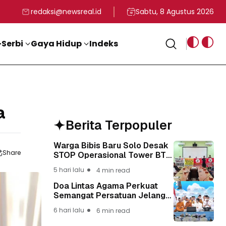
rga
T ke-81 Kemerdekaan RI
BG, Kadin Apresiasi Kepemimpinan Presiden Prabowo yang Visi
Staf Khusus Menag RI 
redaksi@newsreal.id
Sabtu, 8 Agustus 2026
Serbi
Gaya Hidup
Indeks
a
Berita Terpopuler
Warga Bibis Baru Solo Desak
Share
STOP Operasional Tower BTS,
Diwa : Nyawa dan
5 hari lalu
4 min read
Keselamatan Warga Lebih
Berharga
Doa Lintas Agama Perkuat
Semangat Persatuan Jelang
HUT ke-81 Kemerdekaan RI
6 hari lalu
6 min read