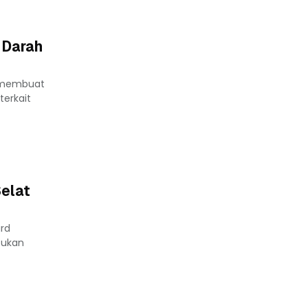
 Darah
2 membuat
terkait
elat
ard
tukan