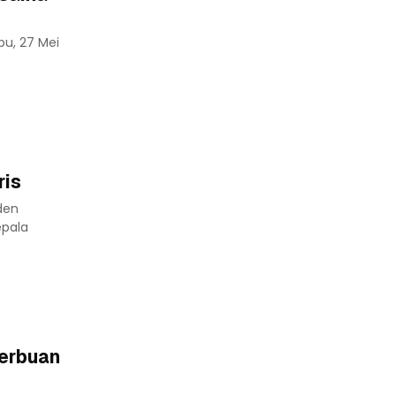
bu, 27 Mei
ris
den
epala
yerbuan