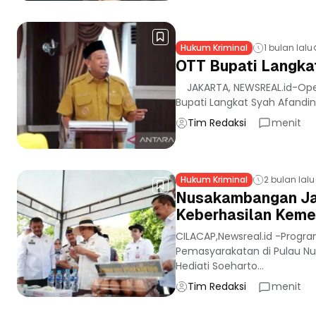
Hukum Kriminal
1 bulan lalu
OTT Bupati Langka
JAKARTA, NEWSREAL.id-Oper
Bupati Langkat Syah Afandin
Tim Redaksi
menit
Hukum Kriminal
2 bulan lalu
Nusakambangan Jadi
Keberhasilan Keme
CILACAP,Newsreal.id -Prog
Pemasyarakatan di Pulau Nus
Hediati Soeharto...
Tim Redaksi
menit