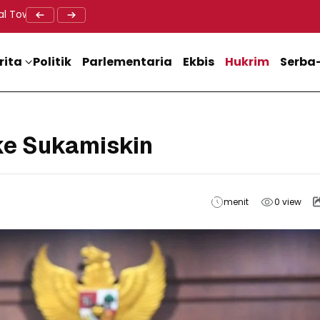
al Tower BTS, Diwa : Nyawa dan Keselamatan Warga Lebih Berha
Doa Lintas Agama Perkuat Semangat Persatuan Jelang HU
Dukung M
rita
Politik
Parlementaria
Ekbis
Hukrim
Serba-
ke Sukamiskin
menit
0
view