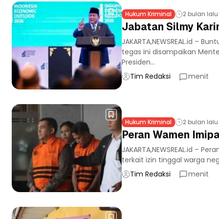
Hukum Kriminal
2 bulan lalu
Jabatan Silmy Kari
JAKARTA,NEWSREAL.id – Buntu
tegas ini disampaikan Mente
Presiden...
Tim Redaksi
menit
Hukum Kriminal
2 bulan lalu
Peran Wamen Imipa
JAKARTA,NEWSREAL.id – Per
terkait izin tinggal warga 
Tim Redaksi
menit