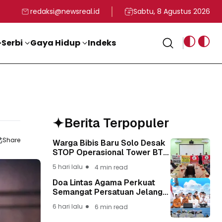
rga
T ke-81 Kemerdekaan RI
BG, Kadin Apresiasi Kepemimpinan Presiden Prabowo yang Visi
Staf Khusus Menag RI 
redaksi@newsreal.id
Sabtu, 8 Agustus 2026
Serbi
Gaya Hidup
Indeks
Berita Terpopuler
Share
Warga Bibis Baru Solo Desak
STOP Operasional Tower BTS,
Diwa : Nyawa dan
5 hari lalu
4 min read
Keselamatan Warga Lebih
Berharga
Doa Lintas Agama Perkuat
Semangat Persatuan Jelang
HUT ke-81 Kemerdekaan RI
6 hari lalu
6 min read