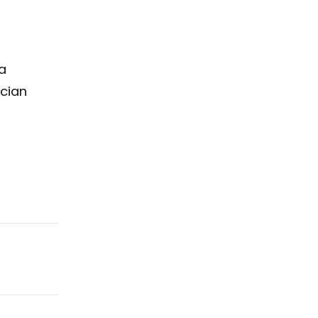
a
cian