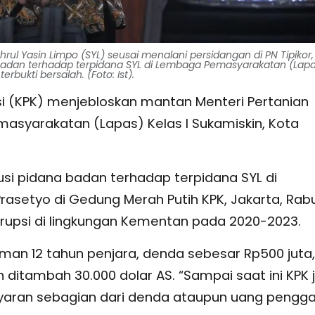
ul Yasin Limpo (SYL) seusai menalani persidangan di PN Tipikor,
badan terhadap terpidana SYL di Lembaga Pemasyarakatan (Lapas
bukti bersalah. (Foto: Ist).
i (KPK) menjebloskan mantan Menteri Pertanian
masyarakatan (Lapas) Kelas I Sukamiskin, Kota
usi pidana badan terhadap terpidana SYL di
Prasetyo di Gedung Merah Putih KPK, Jakarta, Rab
orupsi di lingkungan Kementan pada 2020-2023.
man 12 tahun penjara, denda sebesar Rp500 juta,
 ditambah 30.000 dolar AS. “Sampai saat ini KPK 
ran sebagian dari denda ataupun uang pengga