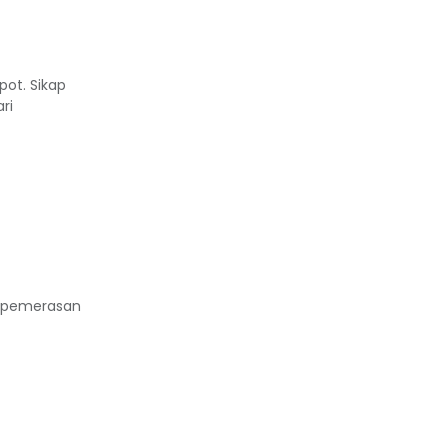
pot. Sikap
ri
n pemerasan