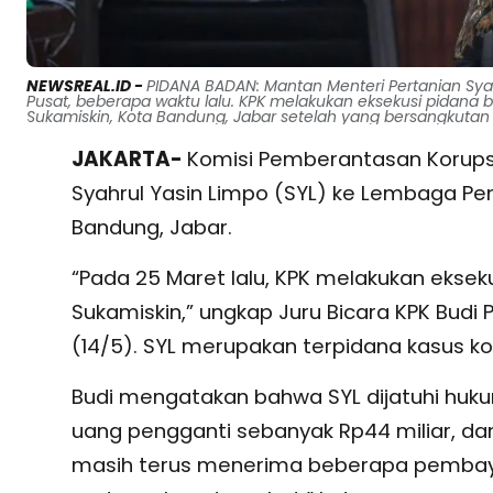
NEWSREAL.ID -
PIDANA BADAN: Mantan Menteri Pertanian Syahr
Pusat, beberapa waktu lalu. KPK melakukan eksekusi pidana 
Sukamiskin, Kota Bandung, Jabar setelah yang bersangkutan ter
JAKARTA-
Komisi Pemberantasan Korups
Syahrul Yasin Limpo (SYL) ke Lembaga Pe
Bandung, Jabar.
“Pada 25 Maret lalu, KPK melakukan eksek
Sukamiskin,” ungkap Juru Bicara KPK Budi 
(14/5). SYL merupakan terpidana kasus k
Budi mengatakan bahwa SYL dijatuhi huku
uang pengganti sebanyak Rp44 miliar, dan
masih terus menerima beberapa pembaya