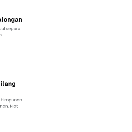
alongan
ual segera
...
ilang
a Himpunan
nan. Niat