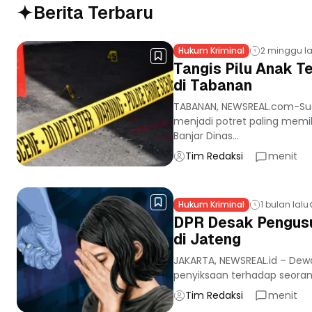
Berita Terbaru
Hukum Kriminal
2 minggu la
Tangis Pilu Anak 
di Tabanan
TABANAN, NEWSREAL.com-Su
menjadi potret paling memil
Banjar Dinas...
Tim Redaksi
menit
Hukum Kriminal
1 bulan lalu
DPR Desak Pengusu
di Jateng
JAKARTA, NEWSREAL.id – Dew
penyiksaan terhadap seorang
Tim Redaksi
menit