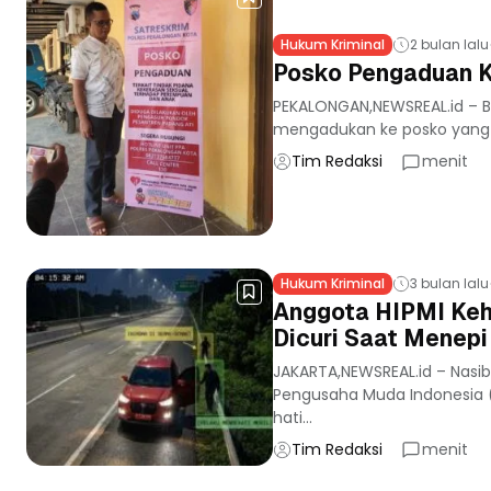
Hukum Kriminal
2 bulan lalu
Posko Pengaduan K
PEKALONGAN,NEWSREAL.id – B
mengadukan ke posko yang di
Tim Redaksi
menit
Hukum Kriminal
3 bulan lalu
Anggota HIPMI Keh
Dicuri Saat Menepi
JAKARTA,NEWSREAL.id – Nas
Pengusaha Muda Indonesia (
hati...
Tim Redaksi
menit