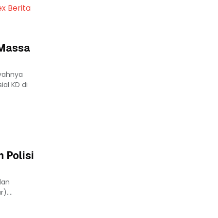
ex Berita
 Massa
yahnya
al KD di
 Polisi
dan
....