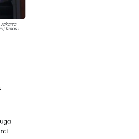
 Jakarta
) Kelas I
u
juga
nti