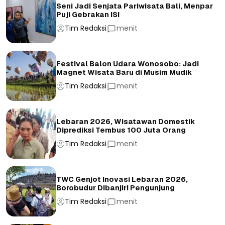
Seni Jadi Senjata Pariwisata Bali, Menpar
Puji Gebrakan ISI
Tim Redaksi
menit
Festival Balon Udara Wonosobo: Jadi
Magnet Wisata Baru di Musim Mudik
Tim Redaksi
menit
Lebaran 2026, Wisatawan Domestik
Diprediksi Tembus 100 Juta Orang
Tim Redaksi
menit
TWC Genjot Inovasi Lebaran 2026,
Borobudur Dibanjiri Pengunjung
Tim Redaksi
menit