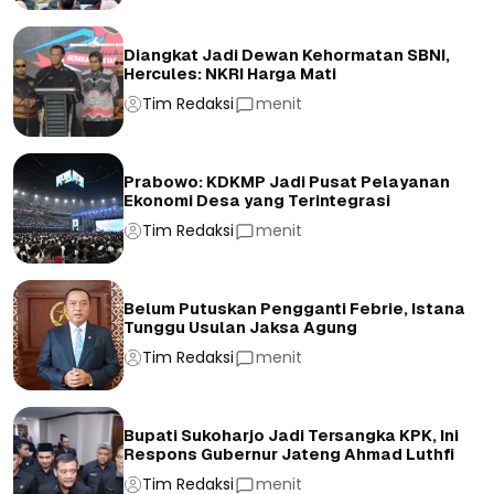
Diangkat Jadi Dewan Kehormatan SBNI,
Hercules: NKRI Harga Mati
Tim Redaksi
menit
Prabowo: KDKMP Jadi Pusat Pelayanan
Ekonomi Desa yang Terintegrasi
Tim Redaksi
menit
Belum Putuskan Pengganti Febrie, Istana
Tunggu Usulan Jaksa Agung
Tim Redaksi
menit
Bupati Sukoharjo Jadi Tersangka KPK, Ini
Respons Gubernur Jateng Ahmad Luthfi
Tim Redaksi
menit