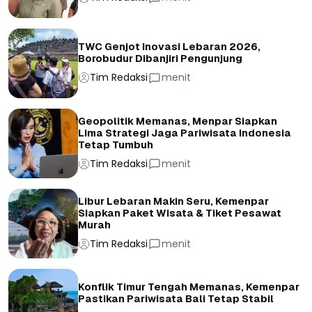
TWC Genjot Inovasi Lebaran 2026,
Borobudur Dibanjiri Pengunjung
Tim Redaksi
menit
Geopolitik Memanas, Menpar Siapkan
Lima Strategi Jaga Pariwisata Indonesia
Tetap Tumbuh
Tim Redaksi
menit
Libur Lebaran Makin Seru, Kemenpar
Siapkan Paket Wisata & Tiket Pesawat
Murah
Tim Redaksi
menit
Konflik Timur Tengah Memanas, Kemenpar
Pastikan Pariwisata Bali Tetap Stabil