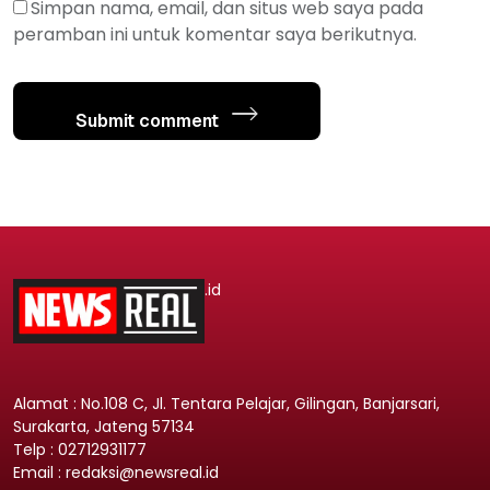
Simpan nama, email, dan situs web saya pada
peramban ini untuk komentar saya berikutnya.
Submit comment
.id
Alamat : No.108 C, Jl. Tentara Pelajar, Gilingan, Banjarsari,
Surakarta, Jateng 57134
Telp : 02712931177
Email : redaksi@newsreal.id