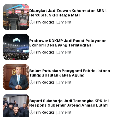
Diangkat Jadi Dewan Kehormatan SBNI,
Hercules: NKRI Harga Mati
Tim Redaksi
menit
Prabowo: KDKMP Jadi Pusat Pelayanan
Ekonomi Desa yang Terintegrasi
Tim Redaksi
menit
Belum Putuskan Pengganti Febrie, Istana
Tunggu Usulan Jaksa Agung
Tim Redaksi
menit
Bupati Sukoharjo Jadi Tersangka KPK, Ini
Respons Gubernur Jateng Ahmad Luthfi
Tim Redaksi
menit