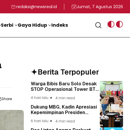
rga
T ke-81 Kemerdekaan RI
BG, Kadin Apresiasi Kepemimpinan Presiden Prabowo yang Visi
Staf Khusus Menag RI 
redaksi@newsreal.id
Jumat, 7 Agustus 2026
Serbi
Gaya Hidup
Indeks
a
Berita Terpopuler
Warga Bibis Baru Solo Desak
STOP Operasional Tower BTS,
Diwa : Nyawa dan
4 hari lalu
4 min read
Share
Keselamatan Warga Lebih
Berharga
Dukung MBG, Kadin Apresiasi
Kepemimpinan Presiden
Prabowo yang Visioner
6 hari lalu
4 min read