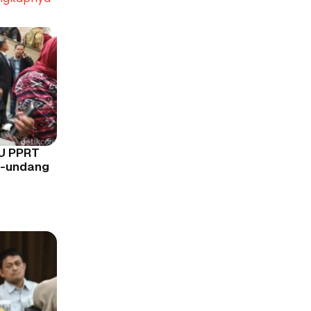
UU PPRT
g-undang