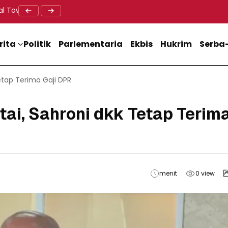
al Tower BTS, Diwa : Nyawa dan Keselamatan Warga Lebih Berha
Doa Lintas Agama Perkuat Semangat Persatuan Jelang HU
Dukung M
rita
Politik
Parlementaria
Ekbis
Hukrim
Serba-
etap Terima Gaji DPR
tai, Sahroni dkk Tetap Terim
menit
0
view