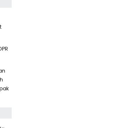
t
DPR
an
eh
pak