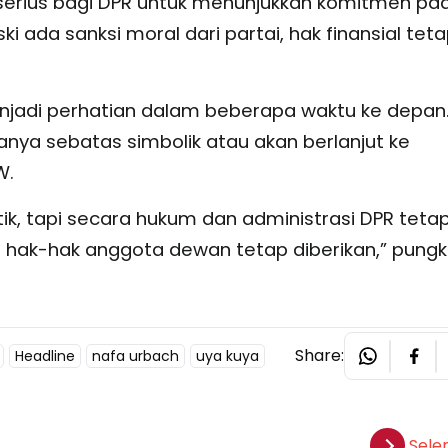
an serius bagi DPR untuk menunjukkan komitmen pa
ki ada sanksi moral dari partai, hak finansial tet
menjadi perhatian dalam beberapa waktu ke depan
nya sebatas simbolik atau akan berlanjut ke
W.
tik, tapi secara hukum dan administrasi DPR teta
i hak-hak anggota dewan tetap diberikan,” pung
Share:
Headline
nafa urbach
uya kuya
Sele