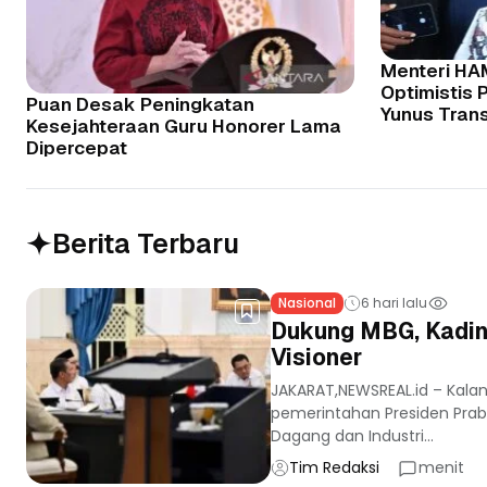
Menteri HAM
Optimistis 
Puan Desak Peningkatan
Yunus Tran
Kesejahteraan Guru Honorer Lama
Dipercepat
Berita Terbaru
Nasional
6 hari lalu
Dukung MBG, Kadin
Visioner
JAKARAT,NEWSREAL.id – Kala
pemerintahan Presiden Prab
Dagang dan Industri...
Tim Redaksi
menit