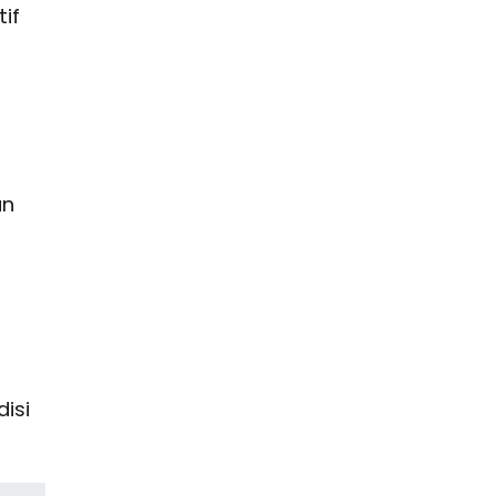
if
a
an
disi