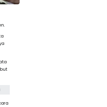
n.
ta
ya
ata
ebut
i
cara