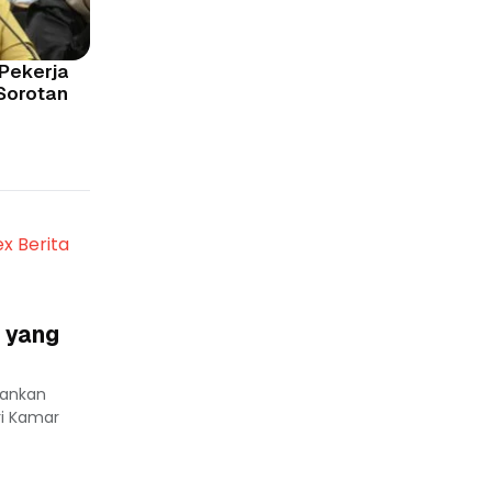
Pekerja
 Sorotan
ex Berita
 yang
lankan
ri Kamar