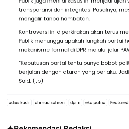
Publik juga menilai kasus ini menjadi uji
transparansi dan integritas. Pasalnya, mes
mengalir tanpa hambatan.
Kontroversi ini diperkirakan akan terus 
Publik menunggu apakah langkah partai ha
mekanisme formal di DPR melalui jalur PA
“Keputusan partai tentu punya bobot poli
berjalan dengan aturan yang berlaku. Jad
Said. (tb)
adies kadir
ahmad sahroni
dpr ri
eko patrio
Featured
Rekomendasi Redaksi