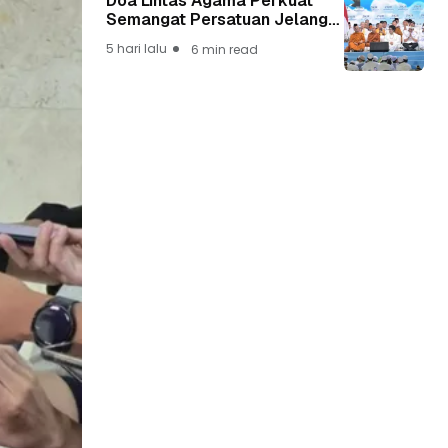
Doa Lintas Agama Perkuat
Semangat Persatuan Jelang
HUT ke-81 Kemerdekaan RI
5 hari lalu
6 min read