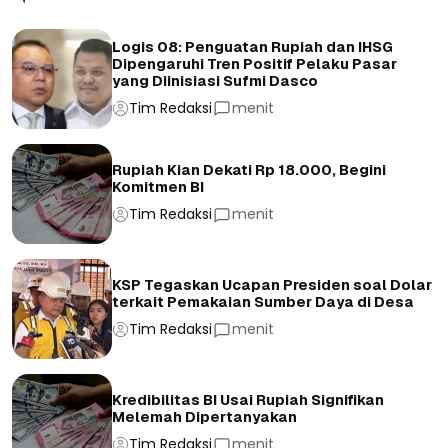
Logis 08: Penguatan Rupiah dan IHSG
Dipengaruhi Tren Positif Pelaku Pasar
yang Diinisiasi Sufmi Dasco
Tim Redaksi
menit
Rupiah Kian Dekati Rp 18.000, Begini
Komitmen BI
Tim Redaksi
menit
KSP Tegaskan Ucapan Presiden soal Dolar
terkait Pemakaian Sumber Daya di Desa
Tim Redaksi
menit
Kredibilitas BI Usai Rupiah Signifikan
Melemah Dipertanyakan
Tim Redaksi
menit