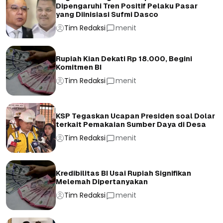
Dipengaruhi Tren Positif Pelaku Pasar
yang Diinisiasi Sufmi Dasco
Tim Redaksi
menit
Rupiah Kian Dekati Rp 18.000, Begini
Komitmen BI
Tim Redaksi
menit
KSP Tegaskan Ucapan Presiden soal Dolar
terkait Pemakaian Sumber Daya di Desa
Tim Redaksi
menit
Kredibilitas BI Usai Rupiah Signifikan
Melemah Dipertanyakan
Tim Redaksi
menit