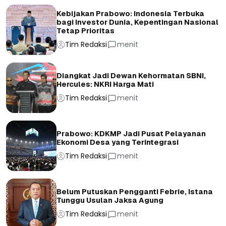
Kebijakan Prabowo: Indonesia Terbuka
bagi Investor Dunia, Kepentingan Nasional
Tetap Prioritas
Tim Redaksi
menit
Diangkat Jadi Dewan Kehormatan SBNI,
Hercules: NKRI Harga Mati
Tim Redaksi
menit
Prabowo: KDKMP Jadi Pusat Pelayanan
Ekonomi Desa yang Terintegrasi
Tim Redaksi
menit
Belum Putuskan Pengganti Febrie, Istana
Tunggu Usulan Jaksa Agung
Tim Redaksi
menit