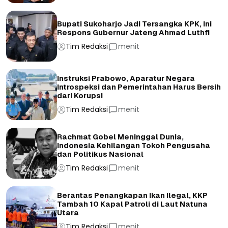
Bupati Sukoharjo Jadi Tersangka KPK, Ini
Respons Gubernur Jateng Ahmad Luthfi
Tim Redaksi
menit
Instruksi Prabowo, Aparatur Negara
Introspeksi dan Pemerintahan Harus Bersih
dari Korupsi
Tim Redaksi
menit
Rachmat Gobel Meninggal Dunia,
Indonesia Kehilangan Tokoh Pengusaha
dan Politikus Nasional
Tim Redaksi
menit
Berantas Penangkapan Ikan Ilegal, KKP
Tambah 10 Kapal Patroli di Laut Natuna
Utara
Tim Redaksi
menit