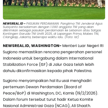
NEWSREAL.ID -
PASUKAN PERDAMAIAN: Panglima TNI Jenderal Agus
Subiyanto bersalaman dengan 1.090 anggota TNI yang akan
dikirimkan sebagai pasukan perdamaian ke Lebanon atau Satgas
Kontingen Garuda TNI Unifil 2025, di Lapangan Prima, Mabes TNI,
Cilangkap, Jakarta, beberapa waktu lalu. (Foto: Ist)
NEWSREAL.ID, WASHINGTON-
Menteri Luar Negeri RI
Sugiono memastikan rencana pengerahan personel
Indonesia untuk bergabung dalam International
Stabilization Force (ISF) di Jalur Gaza telah lebih
dahulu dikonfirmasikan kepada pihak Palestina.
Sugiono menyampaikan hal itu usai menghadiri
pertemuan Dewan Perdamaian (Board of
Peace/BoP) di Washington, DC, Kamis (19/2/2026).
Dalam forum tersebut turut hadir Ketua Komite
Nasional Administrasi Gaza (NCAG), Ali Shaath.