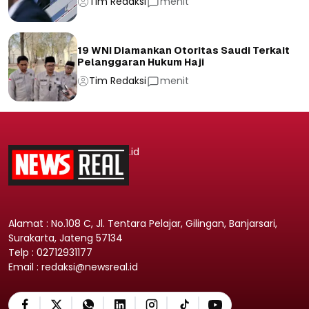
Tim Redaksi
menit
19 WNI Diamankan Otoritas Saudi Terkait
Pelanggaran Hukum Haji
Tim Redaksi
menit
.id
Alamat : No.108 C, Jl. Tentara Pelajar, Gilingan, Banjarsari,
Surakarta, Jateng 57134
Telp : 02712931177
Email : redaksi@newsreal.id