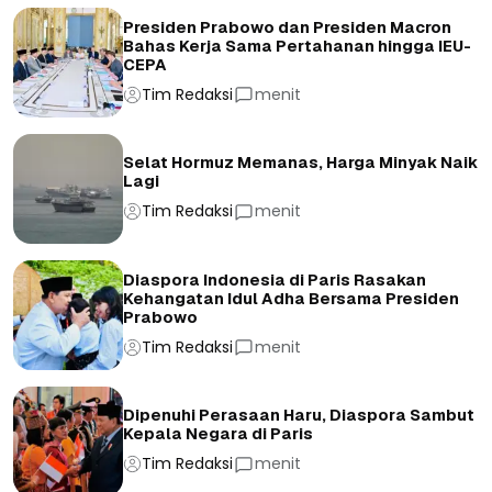
Presiden Prabowo dan Presiden Macron
Bahas Kerja Sama Pertahanan hingga IEU-
CEPA
Tim Redaksi
menit
Selat Hormuz Memanas, Harga Minyak Naik
Lagi
Tim Redaksi
menit
Diaspora Indonesia di Paris Rasakan
Kehangatan Idul Adha Bersama Presiden
Prabowo
Tim Redaksi
menit
Dipenuhi Perasaan Haru, Diaspora Sambut
Kepala Negara di Paris
Tim Redaksi
menit