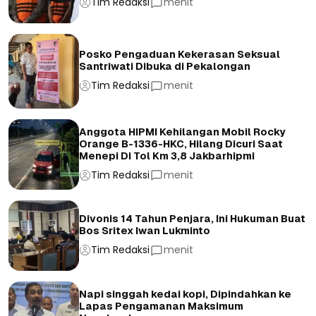
Tim Redaksi
menit
Posko Pengaduan Kekerasan Seksual
Santriwati Dibuka di Pekalongan
Tim Redaksi
menit
Anggota HIPMI Kehilangan Mobil Rocky
Orange B-1336-HKC, Hilang Dicuri Saat
Menepi Di Tol Km 3,8 Jakbarhipmi
Tim Redaksi
menit
Divonis 14 Tahun Penjara, Ini Hukuman Buat
Bos Sritex Iwan Lukminto
Tim Redaksi
menit
Napi singgah kedai kopi, Dipindahkan ke
Lapas Pengamanan Maksimum