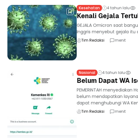
Kesehatan
4 tahun lalu
Kenali Gejala Tertu
GEJALA Omicron saat bangun
Inggris menyebut gejala itu 
Tim Redaksi
menit
Nasional
4 tahun lalu
Belum Dapat WA Is
PEMERINTAH menyediakan Hot
belum mendapatkan layanan
dapat menghubungi WA Kem
Tim Redaksi
menit