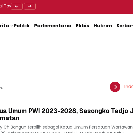
al Tower BTS, Diwa : Nyawa dan Keselamatan Warga Lebih Berha
Doa Lintas Agama Perkuat Semangat Persatuan Jelang HU
Dukung M
rita
Politik
Parlementaria
Ekbis
Hukrim
Serba-
Ind
ya.
ua Umum PWI 2023-2028, Sasongko Tedjo J
rmatan
y Ch Bangun terpilih sebagai Ketua Umum Persatuan Wartawan