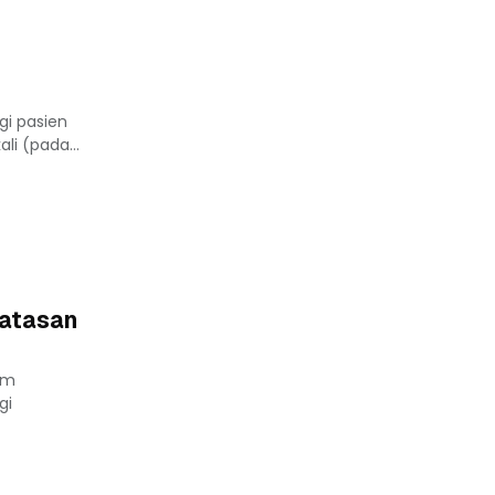
gi pasien
li (pada...
batasan
um
gi