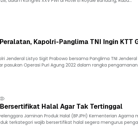
28, dalam Kongres XXV PWI di Hotel El Royale Bandung, Rabu...
Peralatan, Kapolri-Panglima TNI Ingin KTT 
lri Jenderal Listyo Sigit Prabowo bersama Panglima TNI Jenderal
r pasukan Operasi Puri Agung 2022 dalam rangka pengamanan.
ersertifikat Halal Agar Tak Tertinggal
nyelenggara Jaminan Produk Halal (BPJPH) Kementerian Agama
uk terkategori wajib bersertifikat halal segera mengurus peng