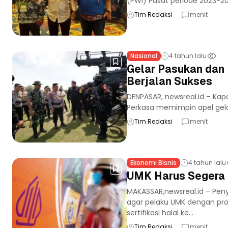
(PWI) Pusat periode 2023-20
Tim Redaksi
menit
Nasional
4 tahun lalu
Gelar Pasukan dan 
Berjalan Sukses
DENPASAR, newsreal.id – Kapo
Perkasa memimpin apel gela
Tim Redaksi
menit
Ekonomi Bisnis
4 tahun lalu
UMK Harus Segera B
MAKASSAR,newsreal.id – Pe
agar pelaku UMK dengan prod
sertifikasi halal ke...
Tim Redaksi
menit