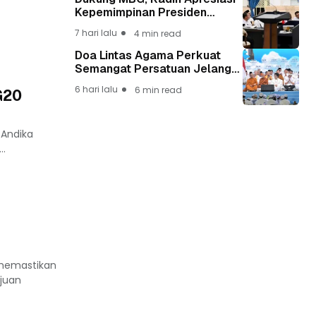
Kepemimpinan Presiden
Prabowo yang Visioner
7 hari lalu
4 min read
Doa Lintas Agama Perkuat
Semangat Persatuan Jelang
HUT ke-81 Kemerdekaan RI
6 hari lalu
6 min read
G20
 Andika
..
 memastikan
ajuan