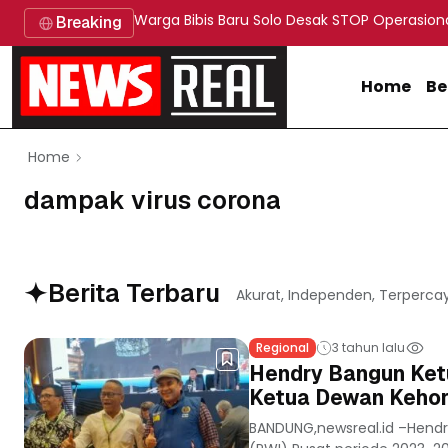
Warga Bibis Baru Solo Desak STOP Operasion
Breaking
Home
Be
Home
dampak virus corona
Berita Terbaru
Akurat, Independen, Terperca
Regional
3 tahun lalu
Hendry Bangun Ket
Ketua Dewan Keho
BANDUNG,newsreal.id –Hendr