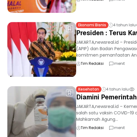
Ekonomi Bisnis
4 tahun lalu
Presiden : Terus K
JAKARTA,newsreal.id – Pres
(APIP) dan Badan Pengawas
komitmen pemanfaatan Ang
Tim Redaksi
menit
Kesehatan
4 tahun lalu
Diamini Pemerintah
JAKARTA,newsreal.id – Keme
salah satu vaksin COVID-19 d
Mahkamah Agung...
Tim Redaksi
menit