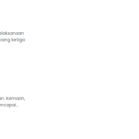
pelaksanaan
bang ketiga
an. Kemarin,
ncapai...