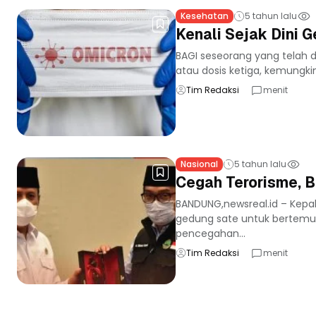
Kesehatan
5 tahun lalu
Kenali Sejak Dini 
BAGI seseorang yang telah 
atau dosis ketiga, kemungki
Tim Redaksi
menit
Nasional
5 tahun lalu
Cegah Terorisme, 
BANDUNG,newsreal.id – Kepa
gedung sate untuk bertemu
pencegahan...
Tim Redaksi
menit