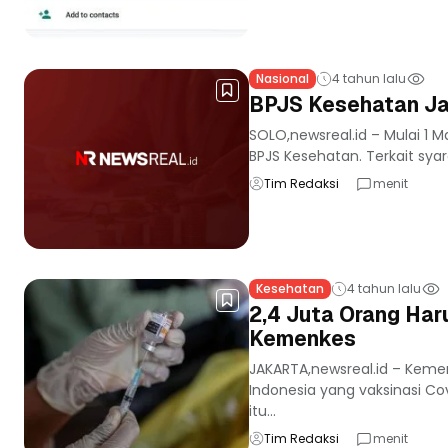
Nasional
4 tahun lalu
BPJS Kesehatan Jad
SOLO,newsreal.id – Mulai 1 
BPJS Kesehatan. Terkait syar
Tim Redaksi
menit
Kesehatan
4 tahun lalu
2,4 Juta Orang Haru
Kemenkes
JAKARTA,newsreal.id – Keme
Indonesia yang vaksinasi C
itu...
Tim Redaksi
menit