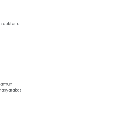
 dokter di
 namun
Masyarakat