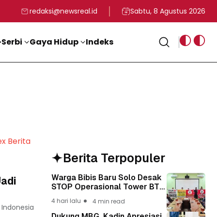
rga
T ke-81 Kemerdekaan RI
BG, Kadin Apresiasi Kepemimpinan Presiden Prabowo yang Visi
Staf Khusus Menag RI 
redaksi@newsreal.id
Sabtu, 8 Agustus 2026
Serbi
Gaya Hidup
Indeks
ex Berita
Berita Terpopuler
Warga Bibis Baru Solo Desak
adi
STOP Operasional Tower BTS,
Diwa : Nyawa dan
4 hari lalu
4 min read
Keselamatan Warga Lebih
 Indonesia
Berharga
Dukung MBG, Kadin Apresiasi