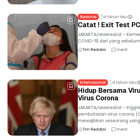
Nasional
4 tahun lalu
Catat ! Exit Test P
JAKARTA,newsreal.id – Keme
COVID-19 dari yang sebelumn
Tim Redaksi
menit
Internasional
4 tahun lalu
Hidup Bersama Vir
Virus Corona
JAKARTA,newsreal.id – In
pembatasan virus corona (Co
mewajibkan seseorang yang.
Tim Redaksi
menit