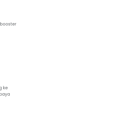
 booster
g ke
upaya