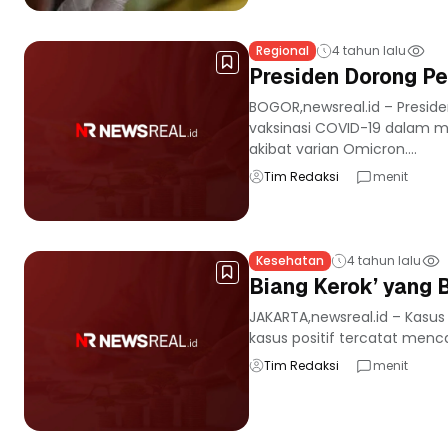
Regional
4 tahun lalu
Presiden Dorong Pe
BOGOR,newsreal.id – Presid
vaksinasi COVID-19 dalam m
akibat varian Omicron....
Tim Redaksi
menit
Kesehatan
4 tahun lalu
Biang Kerok’ yang B
JAKARTA,newsreal.id – Kasus
kasus positif tercatat menc
Tim Redaksi
menit