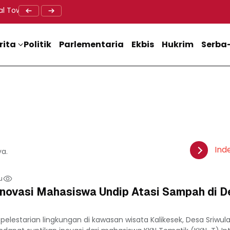
al Tower BTS, Diwa : Nyawa dan Keselamatan Warga Lebih Berha
Doa Lintas Agama Perkuat Semangat Persatuan Jelang HU
Dukung M
rita
Politik
Parlementaria
Ekbis
Hukrim
Serba-
Ind
ya.
u
Inovasi Mahasiswa Undip Atasi Sampah di 
elestarian lingkungan di kawasan wisata Kalikesek, Desa Sriwula