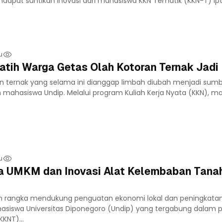
pat suntikan inovasi dari mahasiswa KKN Tematik (KKN-T) Ipt
u
atih Warga Getas Olah Kotoran Ternak Jad
an ternak yang selama ini dianggap limbah diubah menjadi sum
mahasiswa Undip. Melalui program Kuliah Kerja Nyata (KKN), ma
u
a UMKM dan Inovasi Alat Kelembaban Tana
m rangka mendukung penguatan ekonomi lokal dan peningkata
ahasiswa Universitas Diponegoro (Undip) yang tergabung dalam
KNT)...