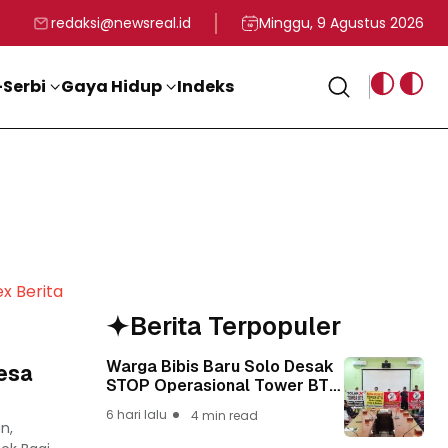
rga
T ke-81 Kemerdekaan RI
BG, Kadin Apresiasi Kepemimpinan Presiden Prabowo yang Visi
Staf Khusus Menag RI 
redaksi@newsreal.id
Minggu, 9 Agustus 2026
Serbi
Gaya Hidup
Indeks
ex Berita
Berita Terpopuler
Warga Bibis Baru Solo Desak
Desa
STOP Operasional Tower BTS,
Diwa : Nyawa dan
6 hari lalu
4 min read
Keselamatan Warga Lebih
n,
Berharga