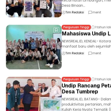
Kecamatan Limbangan, menda
Desa Binaan...
Tim Redaksi
menit
Perguruan Tinggi
1 tahun lal
Mahasiswa Undip L
NEWSREAL.ID, KENDAL- Kotor
manfaat baru oleh sejumlah 
Tim Redaksi
menit
Perguruan Tinggi
1 tahun lal
Undip Rancang Pet
Desa Tumbrep
NEWSREAL.ID, BATANG- Dala
produktivitas pertanian, m
Kuliah Kerja Nyata Tematik (K