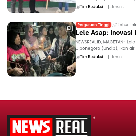
Tim Redaksi
menit
Perguruan Tinggi
1 tahun lal
Lele Asap: Inovas
NEWSREAL.ID, MAGETAN- Lele 
Diponegoro (Undip), ikan air
Tim Redaksi
menit
.id