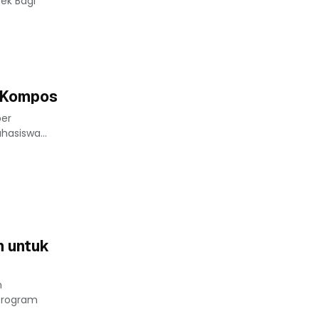
ek Bagi
i Kompos
ber
hasiswa...
h untuk
n
 program