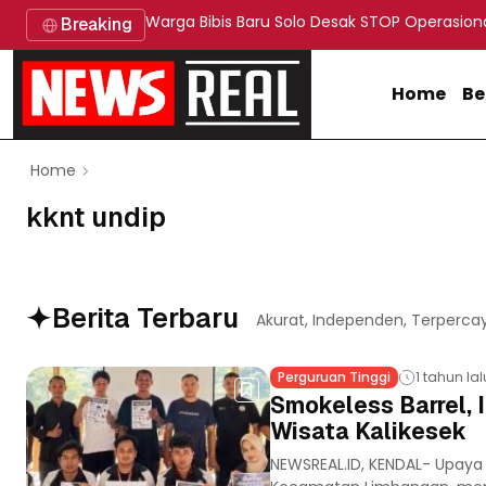
Warga Bibis Baru Solo Desak STOP Operasion
Breaking
Home
Be
Home
kknt undip
Berita Terbaru
Akurat, Independen, Terperca
Perguruan Tinggi
1 tahun lal
Smokeless Barrel, 
Wisata Kalikesek
NEWSREAL.ID, KENDAL- Upaya p