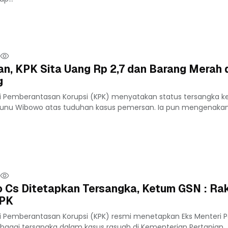
an, KPK Sita Uang Rp 2,7 dan Barang Merah 
g
si Pemberantasan Korupsi (KPK) menyatakan status tersangka 
Sunu Wibowo atas tuduhan kasus pemersan. Ia pun mengenaka
o Cs Ditetapkan Tersangka, Ketum GSN : Ra
KPK
si Pemberantasan Korupsi (KPK) resmi menetapkan Eks Menteri P
ebagai tersangka dalam kasus rasuah di Kementerian Pertanian