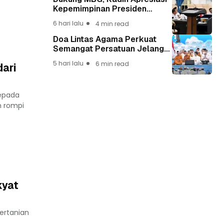
Kepemimpinan Presiden
Prabowo yang Visioner
6 hari lalu
4 min read
Doa Lintas Agama Perkuat
Semangat Persatuan Jelang
HUT ke-81 Kemerdekaan RI
5 hari lalu
6 min read
dari
kepada
n rompi
kyat
ertanian