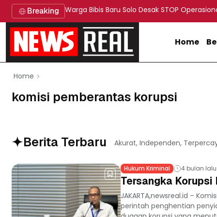
Warga Bibis Baru Solo Desak STOP Operasion
Breaking
Home
Be
Home
komisi pemberantas korupsi
Berita Terbaru
Akurat, Independen, Terperca
Hukum Kriminal
4 bulan lalu
Tersangka Korupsi 
JAKARTA,newsreal.id – Komi
perintah penghentian penyi
dugaan korupsi yang menutu