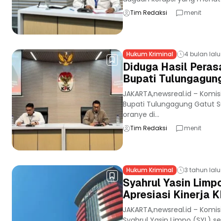
Tim Redaksi
menit
Hukum Kriminal
4 bulan lalu
Diduga Hasil Peras
Bupati Tulungagun
JAKARTA,newsreal.id – Komi
Bupati Tulungagung Gatut 
oranye di...
Tim Redaksi
menit
Hukum Kriminal
3 tahun lalu
Syahrul Yasin Limp
Apresiasi Kinerja 
JAKARTA,newsreal.id – Komi
Syahrul Yasin Limpo (SYL) s