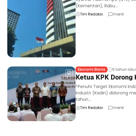
(Kementan), Rabu...
Tim Redaksi
menit
Ekonomi Bisnis
5 tahun lalu
Ketua KPK Dorong K
*Penuhi Target Ekonomi Ind
Industri (Kadin) didorong
tahun...
Tim Redaksi
menit