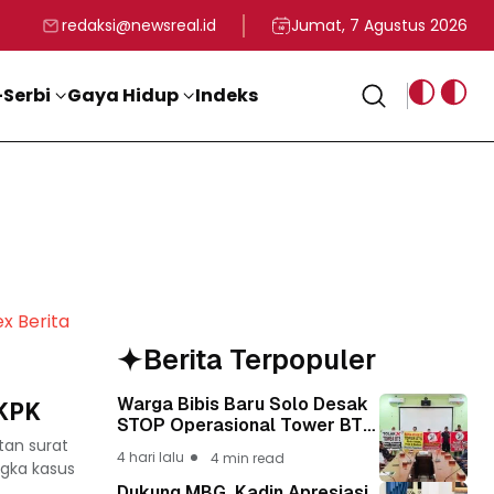
rga
T ke-81 Kemerdekaan RI
BG, Kadin Apresiasi Kepemimpinan Presiden Prabowo yang Visi
Staf Khusus Menag RI 
redaksi@newsreal.id
Jumat, 7 Agustus 2026
Serbi
Gaya Hidup
Indeks
ex Berita
Berita Terpopuler
Warga Bibis Baru Solo Desak
 KPK
STOP Operasional Tower BTS,
tan surat
Diwa : Nyawa dan
4 hari lalu
4 min read
Keselamatan Warga Lebih
ngka kasus
Berharga
Dukung MBG, Kadin Apresiasi