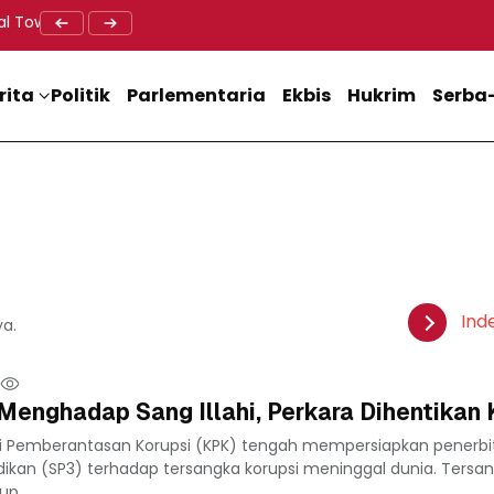
al Tower BTS, Diwa : Nyawa dan Keselamatan Warga Lebih Berha
Doa Lintas Agama Perkuat Semangat Persatuan Jelang HU
Dukung M
rita
Politik
Parlementaria
Ekbis
Hukrim
Serba-
Ind
ya.
Menghadap Sang Illahi, Perkara Dihentikan
si Pemberantasan Korupsi (KPK) tengah mempersiapkan penerbi
dikan (SP3) terhadap tersangka korupsi meninggal dunia. Tersa
p...