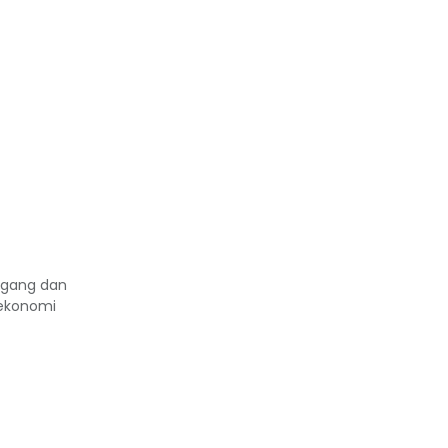
agang dan
 ekonomi