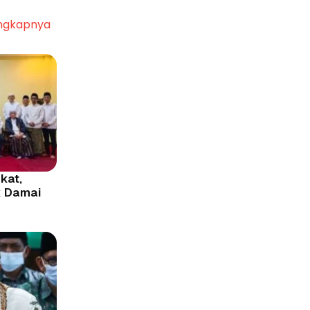
ngkapnya
kat,
k Damai