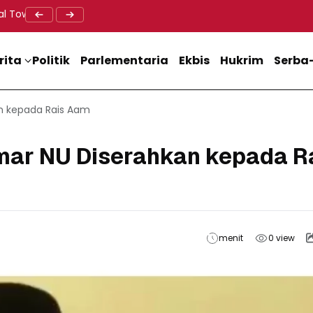
al Tower BTS, Diwa : Nyawa dan Keselamatan Warga Lebih Berha
Doa Lintas Agama Perkuat Semangat Persatuan Jelang HU
Dukung M
rita
Politik
Parlementaria
Ekbis
Hukrim
Serba-
an kepada Rais Aam
amar NU Diserahkan kepada R
menit
0
view