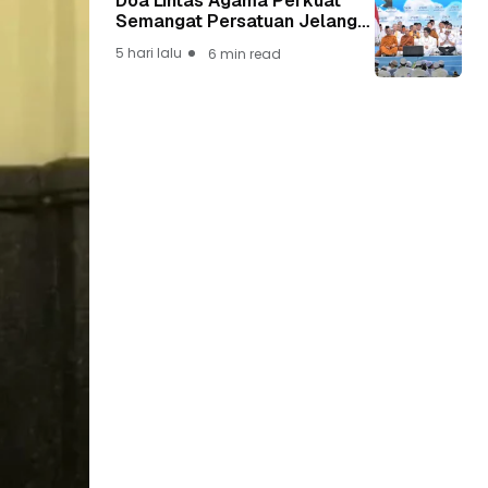
Doa Lintas Agama Perkuat
Semangat Persatuan Jelang
HUT ke-81 Kemerdekaan RI
5 hari lalu
6 min read