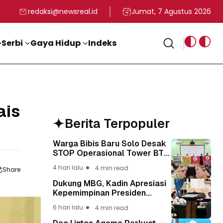
rga
T ke-81 Kemerdekaan RI
BG, Kadin Apresiasi Kepemimpinan Presiden Prabowo yang Visi
Staf Khusus Menag RI 
redaksi@newsreal.id
Jumat, 7 Agustus 2026
Serbi
Gaya Hidup
Indeks
ais
Berita Terpopuler
Warga Bibis Baru Solo Desak
STOP Operasional Tower BTS,
Diwa : Nyawa dan
4 hari lalu
4 min read
Share
Keselamatan Warga Lebih
Berharga
Dukung MBG, Kadin Apresiasi
Kepemimpinan Presiden
Prabowo yang Visioner
6 hari lalu
4 min read