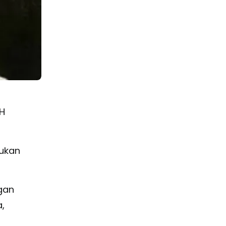
H
kukan
gan
,