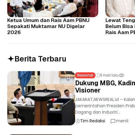
Ketua Umum dan Rais Aam PBNU
Lewat Teng
Sepakati Muktamar NU Digelar
Belum Bisa
2026
Rais Aam 
Berita Terbaru
Nasional
6 hari lalu
Dukung MBG, Kadin
Visioner
JAKARAT,NEWSREAL.id – Kala
pemerintahan Presiden Prab
Dagang dan Industri...
Tim Redaksi
menit