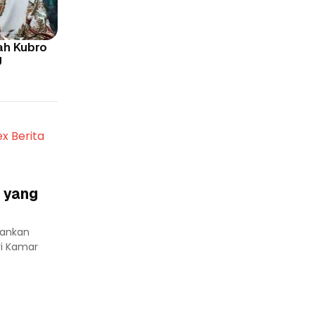
ah Kubro
U
ex Berita
 yang
lankan
ri Kamar