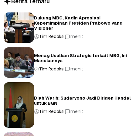
Berita Terbaru
Dukung MBG, Kadin Apresiasi
Kepemimpinan Presiden Prabowo yang
Visioner
Tim Redaksi
menit
Menag Usulkan Strategis terkait MBG, Ini
Masukannya
Tim Redaksi
menit
Diah Warih: Sudaryono Jadi Dirigen Handal
untuk BGN
Tim Redaksi
menit