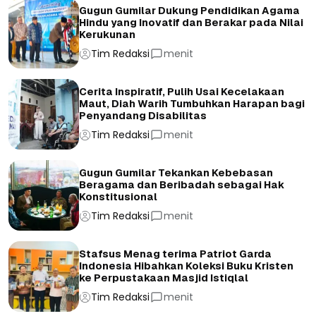
Gugun Gumilar Dukung Pendidikan Agama
Hindu yang Inovatif dan Berakar pada Nilai
Kerukunan
Tim Redaksi
menit
Cerita Inspiratif, Pulih Usai Kecelakaan
Maut, Diah Warih Tumbuhkan Harapan bagi
Penyandang Disabilitas
Tim Redaksi
menit
Gugun Gumilar Tekankan Kebebasan
Beragama dan Beribadah sebagai Hak
Konstitusional
Tim Redaksi
menit
Stafsus Menag terima Patriot Garda
Indonesia Hibahkan Koleksi Buku Kristen
ke Perpustakaan Masjid Istiqlal
Tim Redaksi
menit