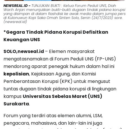
NEWSREAL.ID -
TUNJUKAN BUKTI : Ketua Forum Peduli UNS, Diah
Warih Anjari menunjukkan bukti-bukti dugaan tindak pidana korupsi
yang disimpan di dalam flashdisk ke awak media dalam jumpa pers
di Kulonuwun Kopi Saka Omah Sinten Solo, Senin (24/7/2023) sore.
(newsreal.id)
*Gegara Tindak Pidana Korupsi Defisitkan
Keuangan UNS
SOLO,newseal.id
– Elemen masyarakat
mengatasnamakan di Forum Peduli UNS (FP-UNS)
mendorong aparat penegak hukum dalam hal ini
kepolisian
, Kejaksaan Agung, dan Komisi
Pemberantasan Korupsi (KPK) untuk mengusut
tuntas dugaan tindak pidana korupsi di lingkungan
kampus
Universitas Sebelas Maret (UNS)
Surakarta
.
Forum yang terdiri atas elemen alumni, LSM,
pengacara, mahasiswa, dan lain-lain ini juga