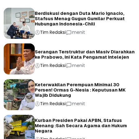
Berdiskusi dengan Duta Mario Ignacio,
Stafsus Menag Gugun Gumilar Perkuat
Hubungan Indonesia-Chili
Tim Redaksi
menit
Serangan Terstruktur dan Masiv Diarahkan
ke Prabowo, Ini Kata Pengamat Intelejen
Tim Redaksi
menit
Keterwakilan Perempuan Minimal 30
Persen! Ormas G-Nesia : Keputusan MK
Wajib Didukung
Tim Redaksi
menit
Kurban Presiden Pakai APBN, Stafsus
Menang :Sah Secara Agama dan Hukum
Negara