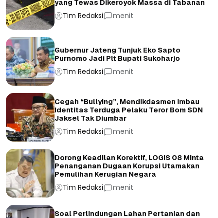
yang Tewas Dikeroyok Massa di Tabanan
Tim Redaksi
menit
Gubernur Jateng Tunjuk Eko Sapto
Purnomo Jadi Plt Bupati Sukoharjo
Tim Redaksi
menit
Cegah “Bullying”, Mendikdasmen Imbau
Identitas Terduga Pelaku Teror Bom SDN
Jaksel Tak Diumbar
Tim Redaksi
menit
Dorong Keadilan Korektif, LOGIS 08 Minta
Penanganan Dugaan Korupsi Utamakan
Pemulihan Kerugian Negara
Tim Redaksi
menit
Soal Perlindungan Lahan Pertanian dan