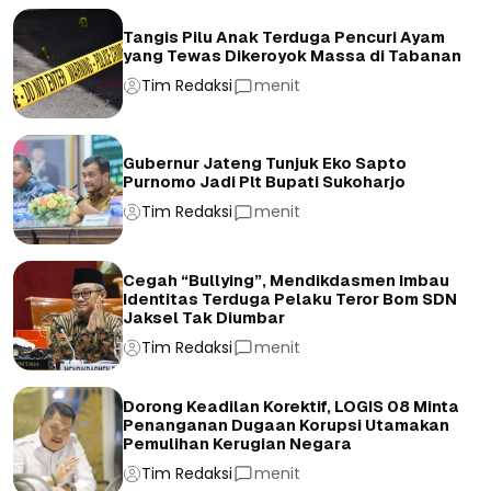
Tangis Pilu Anak Terduga Pencuri Ayam
yang Tewas Dikeroyok Massa di Tabanan
Tim Redaksi
menit
Gubernur Jateng Tunjuk Eko Sapto
Purnomo Jadi Plt Bupati Sukoharjo
Tim Redaksi
menit
Cegah “Bullying”, Mendikdasmen Imbau
Identitas Terduga Pelaku Teror Bom SDN
Jaksel Tak Diumbar
Tim Redaksi
menit
Dorong Keadilan Korektif, LOGIS 08 Minta
Penanganan Dugaan Korupsi Utamakan
Pemulihan Kerugian Negara
Tim Redaksi
menit