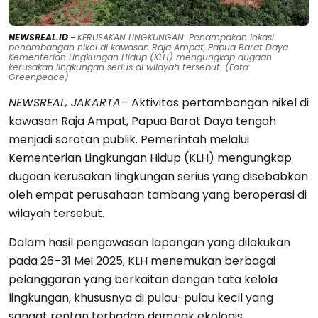
NEWSREAL.ID -
KERUSAKAN LINGKUNGAN: Penampakan lokasi
penambangan nikel di kawasan Raja Ampat, Papua Barat Daya.
Kementerian Lingkungan Hidup (KLH) mengungkap dugaan
kerusakan lingkungan serius di wilayah tersebut. (Foto:
Greenpeace)
NEWSREAL, JAKARTA
–
Aktivitas pertambangan nikel di
kawasan Raja Ampat, Papua Barat Daya tengah
menjadi sorotan publik. Pemerintah melalui
Kementerian Lingkungan Hidup (KLH) mengungkap
dugaan kerusakan lingkungan serius yang disebabkan
oleh empat perusahaan tambang yang beroperasi di
wilayah tersebut.
Dalam hasil pengawasan lapangan yang dilakukan
pada 26–31 Mei 2025, KLH menemukan berbagai
pelanggaran yang berkaitan dengan tata kelola
lingkungan, khususnya di pulau-pulau kecil yang
sangat rentan terhadap dampak ekologis.