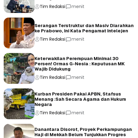
Tim Redaksi
menit
Serangan Terstruktur dan Masiv Diarahkan
ke Prabowo, Ini Kata Pengamat Intelejen
Tim Redaksi
menit
Keterwakilan Perempuan Minimal 30
Persen! Ormas G-Nesia : Keputusan MK
Wajib Didukung
Tim Redaksi
menit
Kurban Presiden Pakai APBN, Stafsus
Menang :Sah Secara Agama dan Hukum
Negara
Tim Redaksi
menit
Danantara Disorot, Proyek Perkampungan
Haji di Mekkah Belum Tunjukkan Progres