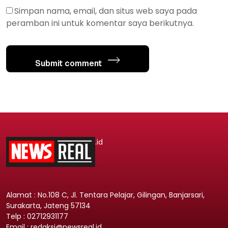
Simpan nama, email, dan situs web saya pada
peramban ini untuk komentar saya berikutnya.
Submit comment
.id
Alamat : No.108 C, Jl. Tentara Pelajar, Gilingan, Banjarsari,
Surakarta, Jateng 57134
Telp : 02712931177
Email : redaksi@newsreal.id