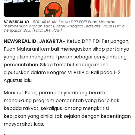
NEWSREAL.ID -
BERI ARAHAN: Ketua DPP PDIP Puan Maharani
memberikan arahan saat Bimtek Anggota Legislatif Fraksi PDIP di
Denpasar, Bali. (Foto: DPP PDIP)
NEWSREAL.ID, JAKARTA-
Ketua DPP PDI Perjuangan,
Puan Maharani kembali menegaskan sikap partainya
yang akan mengambil peran sebagai penyeimbang
pemerintahan. Sikap tersebut sebagaimana
diputuskan dalam Kongres VI PDIP di Bali pada 1-2
Agustus lalu.
Menurut Puan, peran penyeimbang berarti
mendukung program pemerintah yang berpihak
kepada rakyat, sekaligus lantang mengkritisi
kebijakan yang dinilai tak sejalan dengan kepentingan
masyarakat luas.