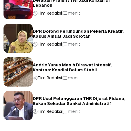
Delapan Prajurit TNI Jadi Korban di
Lebanon
Tim Redaksi
menit
DPR Dorong Perlindungan Pekerja Kreatif,
Kasus Amsal Jadi Sorotan
Tim Redaksi
menit
Andrie Yunus Masih Dirawat Intensif,
Kontras: Kondisi Belum Stabil
Tim Redaksi
menit
DPR Usul Pelanggaran THR Dijerat Pidana,
Bukan Sekadar Sanksi Administratif
Tim Redaksi
menit