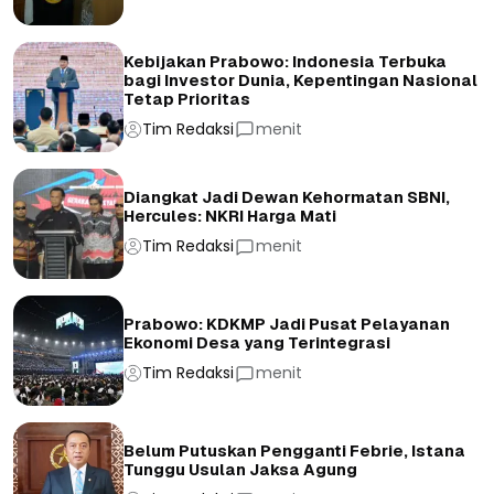
Kebijakan Prabowo: Indonesia Terbuka
bagi Investor Dunia, Kepentingan Nasional
Tetap Prioritas
Tim Redaksi
menit
Diangkat Jadi Dewan Kehormatan SBNI,
Hercules: NKRI Harga Mati
Tim Redaksi
menit
Prabowo: KDKMP Jadi Pusat Pelayanan
Ekonomi Desa yang Terintegrasi
Tim Redaksi
menit
Belum Putuskan Pengganti Febrie, Istana
Tunggu Usulan Jaksa Agung