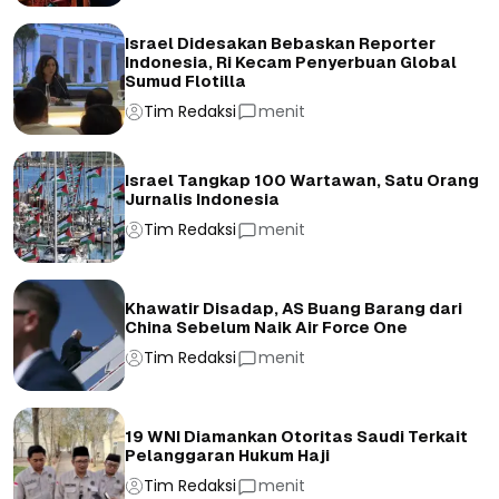
Israel Didesakan Bebaskan Reporter
Indonesia, Ri Kecam Penyerbuan Global
Sumud Flotilla
Tim Redaksi
menit
Israel Tangkap 100 Wartawan, Satu Orang
Jurnalis Indonesia
Tim Redaksi
menit
Khawatir Disadap, AS Buang Barang dari
China Sebelum Naik Air Force One
Tim Redaksi
menit
19 WNI Diamankan Otoritas Saudi Terkait
Pelanggaran Hukum Haji
Tim Redaksi
menit