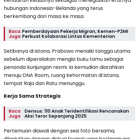
Kehadiran keduanya sekaligus menegaskan eratnya
hubungan Indonesia–Belanda yang terus
berkembang dari masa ke masa.
Baca
Pemberdayaan Pekerja Migran, Kemen-P2MI
Juga
Perkuat Kolaborasi Lintas Kementerian
Setibanya di istana, Prabowo menaiki tangga utama
sebelum dipersilakan mengisi buku tamu sebagai
penanda kunjungan resmi. Ia kemudian diarahkan
menuju DNA Room, ruang kehormatan di istana,
tempat Raja dan Ratu menunggu.
Kerja Sama Strategis
Baca
Densus: 110 Anak Teridentifikasi Rencanakan
Juga
Aksi Teror Sepanjang 2025
Pertemuan diawali dengan sesi foto bersama,
dilanjutkan dengan diskusi formal yang berlangsung