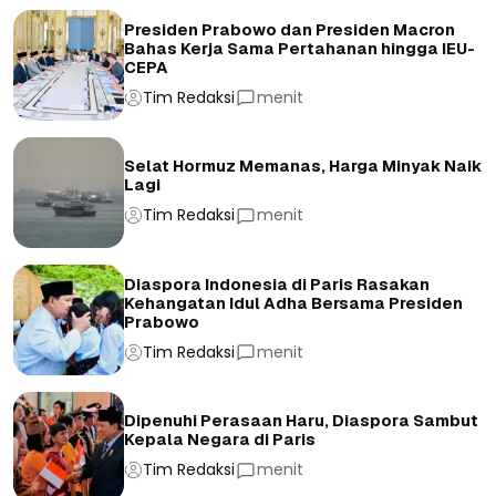
Presiden Prabowo dan Presiden Macron
Bahas Kerja Sama Pertahanan hingga IEU-
CEPA
Tim Redaksi
menit
Selat Hormuz Memanas, Harga Minyak Naik
Lagi
Tim Redaksi
menit
Diaspora Indonesia di Paris Rasakan
Kehangatan Idul Adha Bersama Presiden
Prabowo
Tim Redaksi
menit
Dipenuhi Perasaan Haru, Diaspora Sambut
Kepala Negara di Paris
Tim Redaksi
menit