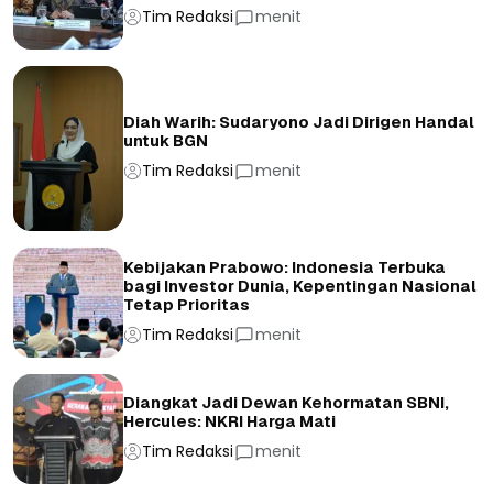
Tim Redaksi
menit
Diah Warih: Sudaryono Jadi Dirigen Handal
untuk BGN
Tim Redaksi
menit
Kebijakan Prabowo: Indonesia Terbuka
bagi Investor Dunia, Kepentingan Nasional
Tetap Prioritas
Tim Redaksi
menit
Diangkat Jadi Dewan Kehormatan SBNI,
Hercules: NKRI Harga Mati
Tim Redaksi
menit