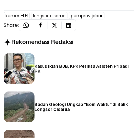
kemen-LH
longsor cisarua
pemprov jabar
Share:
Rekomendasi Redaksi
Kasus Iklan BJB, KPK Periksa Asisten Pribadi
RK
Badan Geologi Ungkap “Bom Waktu” di Balik
Longsor Cisarua