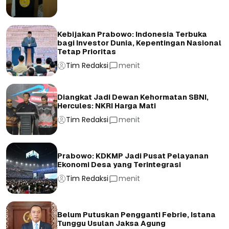
Kebijakan Prabowo: Indonesia Terbuka
bagi Investor Dunia, Kepentingan Nasional
Tetap Prioritas
Tim Redaksi
menit
Diangkat Jadi Dewan Kehormatan SBNI,
Hercules: NKRI Harga Mati
Tim Redaksi
menit
Prabowo: KDKMP Jadi Pusat Pelayanan
Ekonomi Desa yang Terintegrasi
Tim Redaksi
menit
Belum Putuskan Pengganti Febrie, Istana
Tunggu Usulan Jaksa Agung