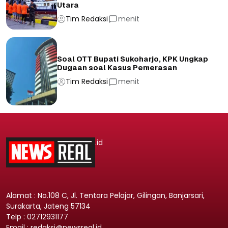
Utara
Tim Redaksi
menit
Soal OTT Bupati Sukoharjo, KPK Ungkap
Dugaan soal Kasus Pemerasan
Tim Redaksi
menit
.id
Alamat : No.108 C, Jl. Tentara Pelajar, Gilingan, Banjarsari,
Surakarta, Jateng 57134
Telp : 02712931177
Email : redaksi@newsreal.id