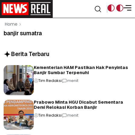
Home
banjir sumatra
Berita Terbaru
Kementerian HAM Pastikan Hak Penyintas
Banjir Sumbar Terpenuhi
Tim Redaksi
menit
Prabowo Minta HGU Dicabut Sementara
Demi Relokasi Korban Banjir
Tim Redaksi
menit