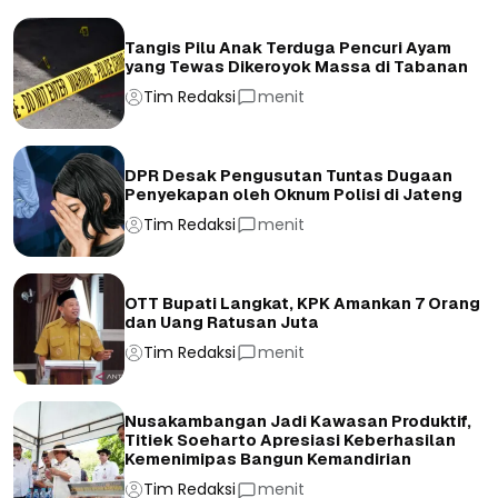
Tangis Pilu Anak Terduga Pencuri Ayam
yang Tewas Dikeroyok Massa di Tabanan
Tim Redaksi
menit
DPR Desak Pengusutan Tuntas Dugaan
Penyekapan oleh Oknum Polisi di Jateng
Tim Redaksi
menit
OTT Bupati Langkat, KPK Amankan 7 Orang
dan Uang Ratusan Juta
Tim Redaksi
menit
Nusakambangan Jadi Kawasan Produktif,
Titiek Soeharto Apresiasi Keberhasilan
Kemenimipas Bangun Kemandirian
Tim Redaksi
menit