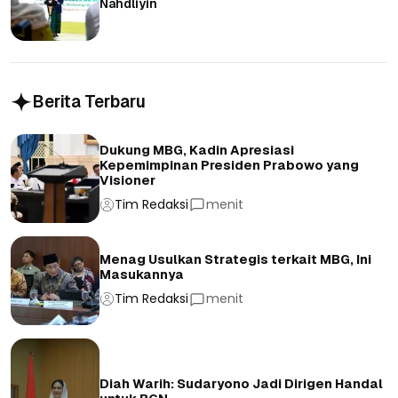
Nahdliyin
Berita Terbaru
Dukung MBG, Kadin Apresiasi
Kepemimpinan Presiden Prabowo yang
Visioner
Tim Redaksi
menit
Menag Usulkan Strategis terkait MBG, Ini
Masukannya
Tim Redaksi
menit
Diah Warih: Sudaryono Jadi Dirigen Handal