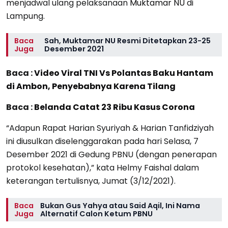
menjadwal ulang pelaksanaan
Muktamar NU
di
Lampung.
Baca
Sah, Muktamar NU Resmi Ditetapkan 23-25
Juga
Desember 2021
Baca :
Video Viral TNI Vs Polantas Baku Hantam
di Ambon, Penyebabnya Karena Tilang
Baca :
Belanda Catat 23 Ribu Kasus Corona
“Adapun Rapat Harian Syuriyah & Harian Tanfidziyah
ini diusulkan diselenggarakan pada hari Selasa, 7
Desember 2021 di Gedung PBNU (dengan penerapan
protokol kesehatan),” kata Helmy Faishal dalam
keterangan tertulisnya, Jumat (3/12/2021).
Baca
Bukan Gus Yahya atau Said Aqil, Ini Nama
Juga
Alternatif Calon Ketum PBNU