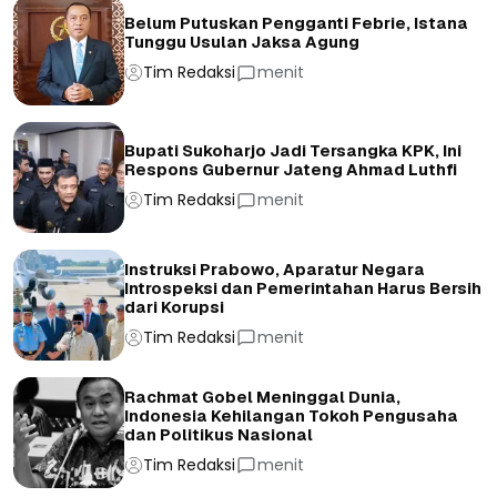
Belum Putuskan Pengganti Febrie, Istana
Tunggu Usulan Jaksa Agung
Tim Redaksi
menit
Bupati Sukoharjo Jadi Tersangka KPK, Ini
Respons Gubernur Jateng Ahmad Luthfi
Tim Redaksi
menit
Instruksi Prabowo, Aparatur Negara
Introspeksi dan Pemerintahan Harus Bersih
dari Korupsi
Tim Redaksi
menit
Rachmat Gobel Meninggal Dunia,
Indonesia Kehilangan Tokoh Pengusaha
dan Politikus Nasional
Tim Redaksi
menit