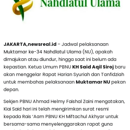
JAKARTA,newsreal.id
– Jadwal pelaksanaan
Muktamar ke-34 Nahdlatul Ulama
(NU), apakah
dimajukan atau diundur, hingga saat ini belum ada
kepastian. Ketua Umum PBNU
KH Said Aqil Siroj
baru
akan menggelar Rapat Harian Syuriah dan Tanfidziah
untuk membahas pelaksanaan
Muktamar NU
pekan
depan.
Sekjen PBNU Ahmad Helmy Faishal Zaini mengatakan,
Kiai Said hari ini telah mengirimkan surat resmi
kepada Rais ‘Aam PBNU KH Miftachul Akhyar untuk
bersama-sama menyelenggarakan rapat guna