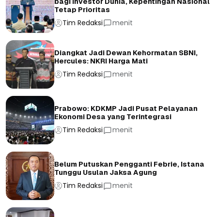
bagi Investor Dunia, Kepentingan Nasional
Tetap Prioritas
Tim Redaksi
menit
Diangkat Jadi Dewan Kehormatan SBNI,
Hercules: NKRI Harga Mati
Tim Redaksi
menit
Prabowo: KDKMP Jadi Pusat Pelayanan
Ekonomi Desa yang Terintegrasi
Tim Redaksi
menit
Belum Putuskan Pengganti Febrie, Istana
Tunggu Usulan Jaksa Agung
Tim Redaksi
menit