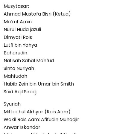
Musytasar:
Ahmad Mustofa Bisri (Ketua)
Ma’ruf Amin
Nurul Huda jazuli
Dimyati Rois
Lutfi bin Yahya
Baharudin
Nafisah Sahal Mahfud
Sinta Nuriyah
Mahfudoh
Habib Zein bin Umar bin Smith
Said Aqil Siradj
Syuriah:
Miftachul Akhyar (Rais Aam)
Wakil Rais Aam: Afifudin Muhadjir
Anwar Iskandar