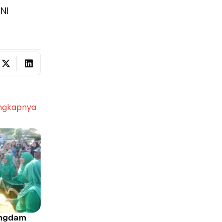
NI
ngkapnya
angdam