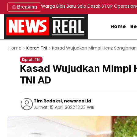
Warga Bibis Baru Solo Desak STOP Operasion
Breaking
Home
Be
Kasad Wujudkan Mimpi Henz Songjanan Ja
Home
Kiprah TNI
Kiprah TNI
Kasad Wujudkan Mimpi H
TNI AD
Tim Redaksi, newsreal.id
Jumat, 15 April 2022 13:23 WIB