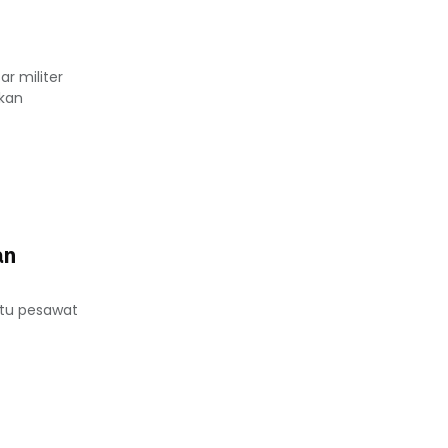
r militer
pkan
an
atu pesawat