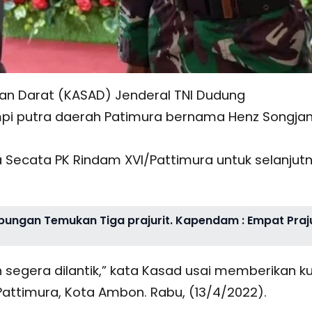
tan Darat (KASAD) Jenderal TNI Dudung
mpi putra daerah Patimura bernama Henz Songja
a Secata PK Rindam XVI/Pattimura untuk selanjut
abungan Temukan Tiga prajurit. Kapendam : Empat Praju
segera dilantik,” kata Kasad usai memberikan ku
attimura, Kota Ambon. Rabu, (13/4/2022).