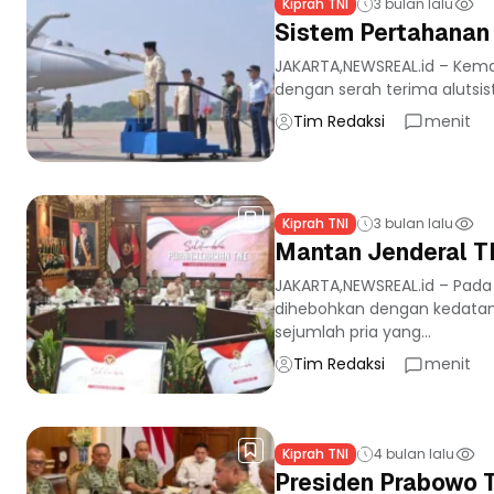
Kiprah TNI
3 bulan lalu
Sistem Pertahanan 
JAKARTA,NEWSREAL.id – Kemam
dengan serah terima alutsist
Tim Redaksi
menit
Kiprah TNI
3 bulan lalu
Mantan Jenderal T
JAKARTA,NEWSREAL.id – Pada
dihebohkan dengan kedatang
sejumlah pria yang...
Tim Redaksi
menit
Kiprah TNI
4 bulan lalu
Presiden Prabowo 