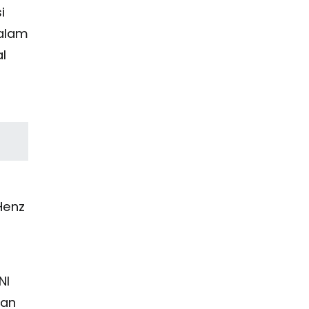
i
dalam
l
Henz
NI
kan