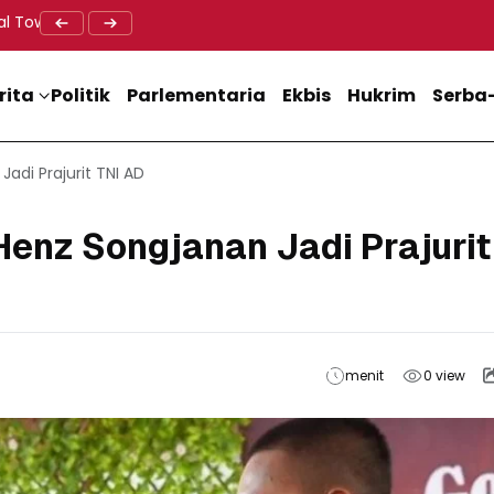
al Tower BTS, Diwa : Nyawa dan Keselamatan Warga Lebih Berha
Doa Lintas Agama Perkuat Semangat Persatuan Jelang HU
Dukung M
rita
Politik
Parlementaria
Ekbis
Hukrim
Serba-
di Prajurit TNI AD
enz Songjanan Jadi Prajurit
menit
0
view