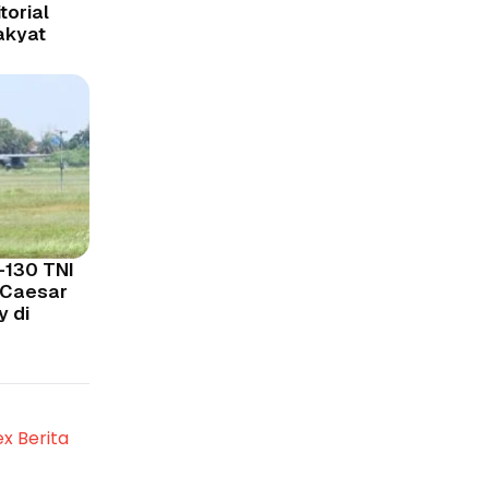
torial
akyat
-130 TNI
n Caesar
y di
ex Berita