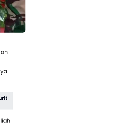
nan
nya
rit
liah