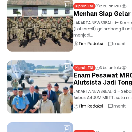
Kiprah TNI
2 bulan lalu
Menhan Siap Gelar
JAKARTA,NEWSREAL.id– Keme
(Latsarmil) gelombang II unt
menjadi...
Tim Redaksi
menit
Kiprah TNI
3 bulan lalu
Enam Pesawat MRCA
Alutsista Jadi Ton
JAKARTA,NEWSREAL.id – Seb
Airbus A400M MRTT, satu mi
Tim Redaksi
menit