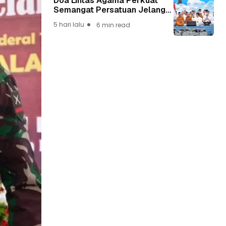
Doa Lintas Agama Perkuat
Semangat Persatuan Jelang
HUT ke-81 Kemerdekaan RI
5 hari lalu
6 min read