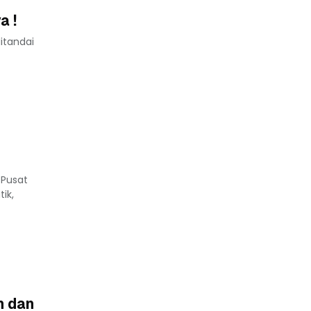
a !
itandai
 Pusat
ik,
n dan