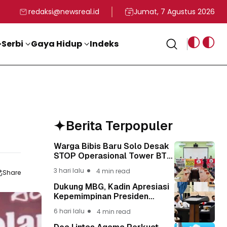
rga
T ke-81 Kemerdekaan RI
BG, Kadin Apresiasi Kepemimpinan Presiden Prabowo yang Visi
Staf Khusus Menag RI 
redaksi@newsreal.id
Jumat, 7 Agustus 2026
Serbi
Gaya Hidup
Indeks
Berita Terpopuler
Warga Bibis Baru Solo Desak
STOP Operasional Tower BTS,
Diwa : Nyawa dan
3 hari lalu
4 min read
Share
Keselamatan Warga Lebih
Berharga
Dukung MBG, Kadin Apresiasi
Kepemimpinan Presiden
Prabowo yang Visioner
6 hari lalu
4 min read