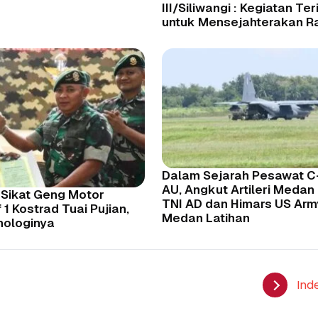
III/Siliwangi : Kegiatan Teri
untuk Mensejahterakan R
Dalam Sejarah Pesawat C
AU, Angkut Artileri Meda
 Sikat Geng Motor
TNI AD dan Himars US Arm
if 1 Kostrad Tuai Pujian,
Medan Latihan
nologinya
Ind