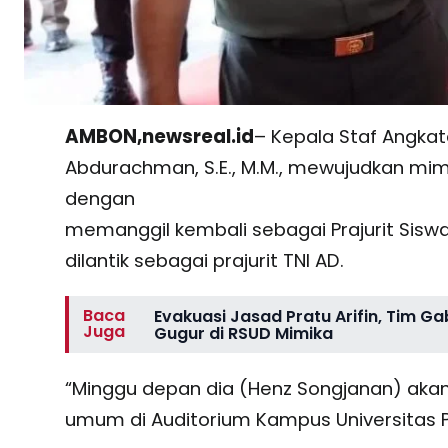
AMBON,newsreal.id
– Kepala Staf Angka
Abdurachman, S.E., M.M., mewujudkan mi
dengan
memanggil kembali sebagai Prajurit Sisw
dilantik sebagai prajurit TNI AD.
Baca
Evakuasi Jasad Pratu Arifin, Tim G
Juga
Gugur di RSUD Mimika
“Minggu depan dia (Henz Songjanan) akan 
umum di Auditorium Kampus Universitas P