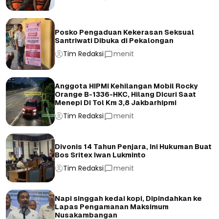
Posko Pengaduan Kekerasan Seksual
Santriwati Dibuka di Pekalongan
Tim Redaksi
menit
Anggota HIPMI Kehilangan Mobil Rocky
Orange B-1336-HKC, Hilang Dicuri Saat
Menepi Di Tol Km 3,8 Jakbarhipmi
Tim Redaksi
menit
Divonis 14 Tahun Penjara, Ini Hukuman Buat
Bos Sritex Iwan Lukminto
Tim Redaksi
menit
Napi singgah kedai kopi, Dipindahkan ke
Lapas Pengamanan Maksimum
Nusakambangan