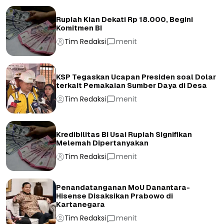
Rupiah Kian Dekati Rp 18.000, Begini
Komitmen BI
Tim Redaksi
menit
KSP Tegaskan Ucapan Presiden soal Dolar
terkait Pemakaian Sumber Daya di Desa
Tim Redaksi
menit
Kredibilitas BI Usai Rupiah Signifikan
Melemah Dipertanyakan
Tim Redaksi
menit
Penandatanganan MoU Danantara-
Hisense Disaksikan Prabowo di
Kartanegara
Tim Redaksi
menit