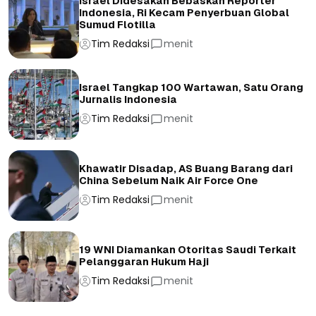
Israel Didesakan Bebaskan Reporter
Indonesia, Ri Kecam Penyerbuan Global
Sumud Flotilla
Tim Redaksi
menit
Israel Tangkap 100 Wartawan, Satu Orang
Jurnalis Indonesia
Tim Redaksi
menit
Khawatir Disadap, AS Buang Barang dari
China Sebelum Naik Air Force One
Tim Redaksi
menit
19 WNI Diamankan Otoritas Saudi Terkait
Pelanggaran Hukum Haji
Tim Redaksi
menit