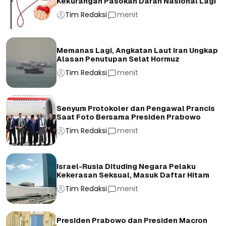
Kekurangan Pasokan Darah Nasional Lagi
Tim Redaksi
menit
Memanas Lagi, Angkatan Laut Iran Ungkap
Alasan Penutupan Selat Hormuz
Tim Redaksi
menit
Senyum Protokoler dan Pengawal Prancis
Saat Foto Bersama Presiden Prabowo
Tim Redaksi
menit
Israel-Rusia Dituding Negara Pelaku
Kekerasan Seksual, Masuk Daftar Hitam
Tim Redaksi
menit
Presiden Prabowo dan Presiden Macron