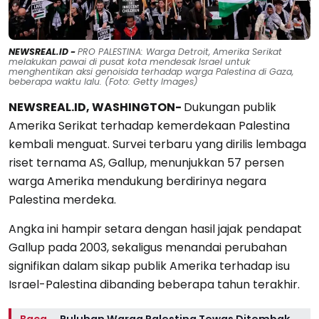
NEWSREAL.ID -
PRO PALESTINA: Warga Detroit, Amerika Serikat
melakukan pawai di pusat kota mendesak Israel untuk
menghentikan aksi genoisida terhadap warga Palestina di Gaza,
beberapa waktu lalu. (Foto: Getty Images)
NEWSREAL.ID, WASHINGTON-
Dukungan publik
Amerika Serikat terhadap kemerdekaan Palestina
kembali menguat. Survei terbaru yang dirilis lembaga
riset ternama AS, Gallup, menunjukkan 57 persen
warga Amerika mendukung berdirinya negara
Palestina merdeka.
Angka ini hampir setara dengan hasil jajak pendapat
Gallup pada 2003, sekaligus menandai perubahan
signifikan dalam sikap publik Amerika terhadap isu
Israel-Palestina dibanding beberapa tahun terakhir.
Baca
Puluhan Warga Palestina Tewas Ditembak