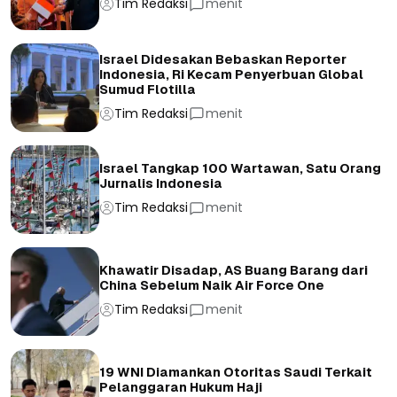
Tim Redaksi
menit
Israel Didesakan Bebaskan Reporter
Indonesia, Ri Kecam Penyerbuan Global
Sumud Flotilla
Tim Redaksi
menit
Israel Tangkap 100 Wartawan, Satu Orang
Jurnalis Indonesia
Tim Redaksi
menit
Khawatir Disadap, AS Buang Barang dari
China Sebelum Naik Air Force One
Tim Redaksi
menit
19 WNI Diamankan Otoritas Saudi Terkait
Pelanggaran Hukum Haji