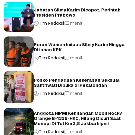
Jabatan Silmy Karim Dicopot, Perintah
Presiden Prabowo
Tim Redaksi
menit
Peran Wamen Imipas Silmy Karim Hingga
Ditahan KPK
Tim Redaksi
menit
Posko Pengaduan Kekerasan Seksual
Santriwati Dibuka di Pekalongan
Tim Redaksi
menit
Anggota HIPMI Kehilangan Mobil Rocky
Orange B-1336-HKC, Hilang Dicuri Saat
Menepi Di Tol Km 3,8 Jakbarhipmi
Tim Redaksi
menit