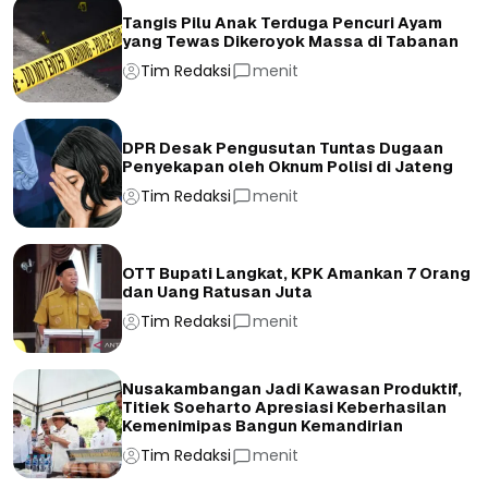
Tangis Pilu Anak Terduga Pencuri Ayam
yang Tewas Dikeroyok Massa di Tabanan
Tim Redaksi
menit
DPR Desak Pengusutan Tuntas Dugaan
Penyekapan oleh Oknum Polisi di Jateng
Tim Redaksi
menit
OTT Bupati Langkat, KPK Amankan 7 Orang
dan Uang Ratusan Juta
Tim Redaksi
menit
Nusakambangan Jadi Kawasan Produktif,
Titiek Soeharto Apresiasi Keberhasilan
Kemenimipas Bangun Kemandirian
Tim Redaksi
menit