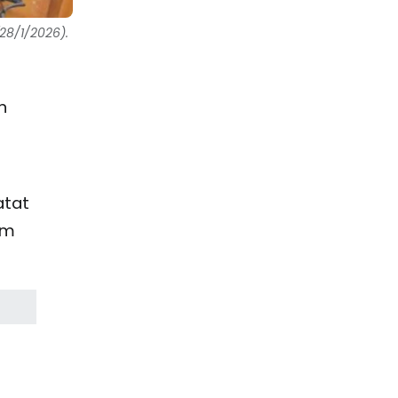
28/1/2026).
n
atat
am