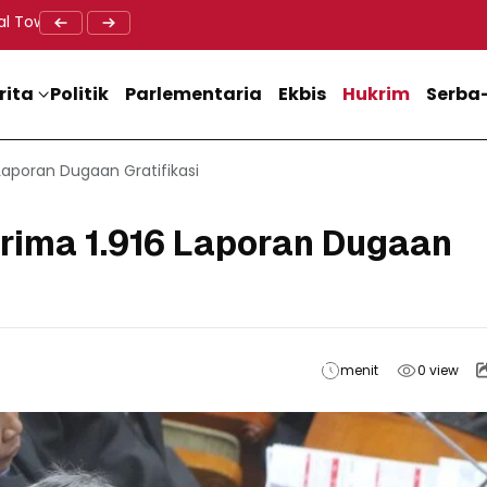
al Tower BTS, Diwa : Nyawa dan Keselamatan Warga Lebih Berha
Doa Lintas Agama Perkuat Semangat Persatuan Jelang HU
Dukung M
rita
Politik
Parlementaria
Ekbis
Hukrim
Serba-
Laporan Dugaan Gratifikasi
rima 1.916 Laporan Dugaan
menit
0
view