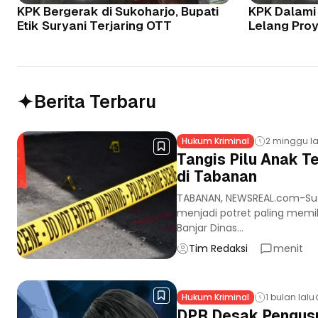
KPK Bergerak di Sukoharjo, Bupati
KPK Dalami
Etik Suryani Terjaring OTT
Lelang Proy
Berita Terbaru
Hukum Kriminal
2 minggu la
Tangis Pilu Anak 
di Tabanan
TABANAN, NEWSREAL.com-Su
menjadi potret paling memil
Banjar Dinas...
Tim Redaksi
menit
Hukum Kriminal
1 bulan lalu
DPR Desak Pengusu