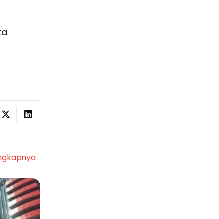
ta
ngkapnya