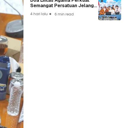
Doa Lintas Agama Perkuat
Semangat Persatuan Jelang
HUT ke-81 Kemerdekaan RI
4 hari lalu
6 min read