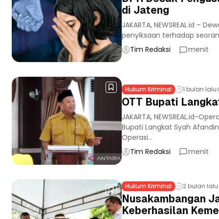
di Jateng
JAKARTA, NEWSREAL.id – Dew
penyiksaan terhadap seorang
Tim Redaksi
menit
Hukum Kriminal
1 bulan lalu
OTT Bupati Langka
JAKARTA, NEWSREAL.id-Opera
Bupati Langkat Syah Afandin
Operasi...
Tim Redaksi
menit
Hukum Kriminal
2 bulan lalu
Nusakambangan Jadi
Keberhasilan Keme