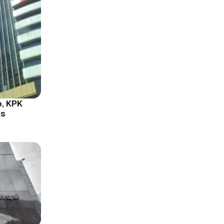
o, KPK
us