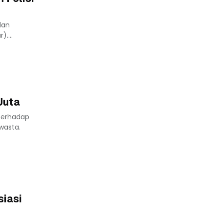
dan
....
Juta
terhadap
wasta.
siasi