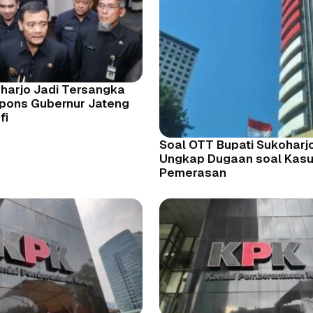
oharjo Jadi Tersangka
spons Gubernur Jateng
fi
Soal OTT Bupati Sukoharj
Ungkap Dugaan soal Kas
Pemerasan