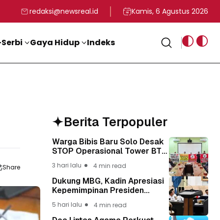
rga
T ke-81 Kemerdekaan RI
BG, Kadin Apresiasi Kepemimpinan Presiden Prabowo yang Visi
Staf Khusus Menag RI 
redaksi@newsreal.id
Kamis, 6 Agustus 2026
Serbi
Gaya Hidup
Indeks
Berita Terpopuler
Warga Bibis Baru Solo Desak
STOP Operasional Tower BTS,
Diwa : Nyawa dan
3 hari lalu
4 min read
Share
Keselamatan Warga Lebih
Berharga
Dukung MBG, Kadin Apresiasi
Kepemimpinan Presiden
Prabowo yang Visioner
5 hari lalu
4 min read