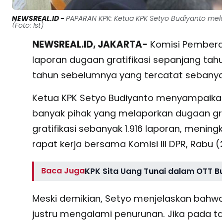
NEWSREAL.ID -
PAPARAN KPK: Ketua KPK Setyo Budiyanto mela
(Foto: Ist)
NEWSREAL.ID, JAKARTA-
Komisi Pembera
laporan dugaan gratifikasi sepanjang ta
tahun sebelumnya yang tercatat sebanyak 
Ketua KPK Setyo Budiyanto menyampaikan
banyak pihak yang melaporkan dugaan gra
gratifikasi sebanyak 1.916 laporan, menin
rapat kerja bersama Komisi III DPR, Rabu (
Baca Juga
KPK Sita Uang Tunai dalam OTT B
Meski demikian, Setyo menjelaskan bahwa se
justru mengalami penurunan. Jika pada ta