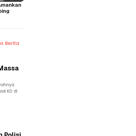
 Amankan
ping
ex Berita
 Massa
yahnya
al KD di
 Polisi