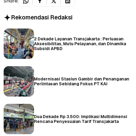
Share:
Rekomendasi Redaksi
2 Dekade Layanan Transjakarta : Perluasan
Aksesibilitas, Mutu Pelayanan, dan Dinamika
Subsidi APBD
Modernisasi Stasiun Gambir dan Penanganan
Perlintasan Sebidang Fokus PT KAI
Dua Dekade Rp 3.500: Implikasi Multidimensi
Rencana Penyesuaian Tarif Transjakarta