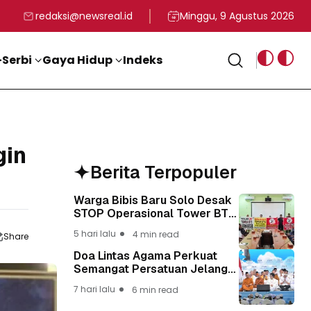
rga
T ke-81 Kemerdekaan RI
BG, Kadin Apresiasi Kepemimpinan Presiden Prabowo yang Visi
Staf Khusus Menag RI 
redaksi@newsreal.id
Minggu, 9 Agustus 2026
Serbi
Gaya Hidup
Indeks
gin
Berita Terpopuler
Warga Bibis Baru Solo Desak
STOP Operasional Tower BTS,
Diwa : Nyawa dan
5 hari lalu
4 min read
Share
Keselamatan Warga Lebih
Berharga
Doa Lintas Agama Perkuat
Semangat Persatuan Jelang
HUT ke-81 Kemerdekaan RI
7 hari lalu
6 min read