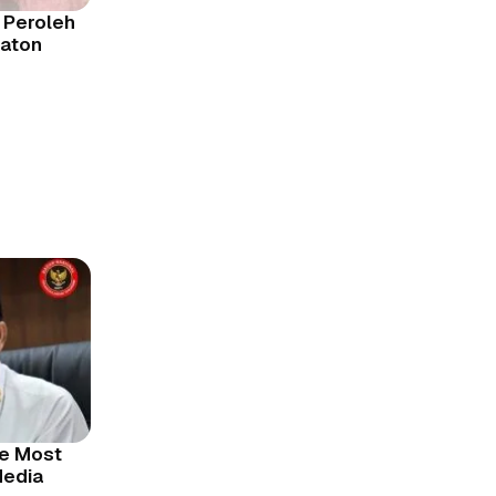
 Peroleh
raton
he Most
Media