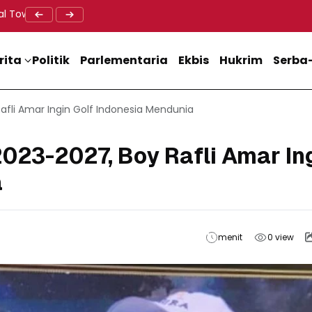
al Tower BTS, Diwa : Nyawa dan Keselamatan Warga Lebih Berha
Doa Lintas Agama Perkuat Semangat Persatuan Jelang HU
Dukung M
rita
Politik
Parlementaria
Ekbis
Hukrim
Serba-
afli Amar Ingin Golf Indonesia Mendunia
023-2027, Boy Rafli Amar In
a
menit
0
view