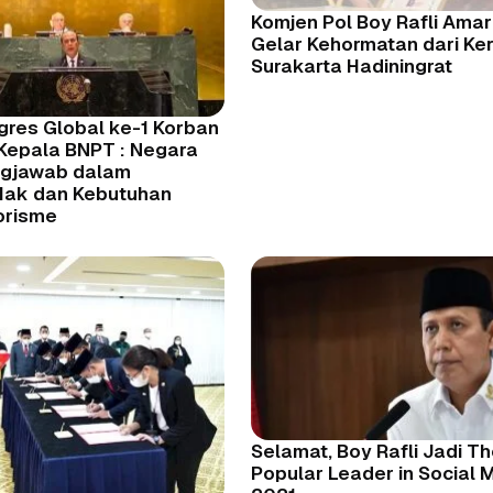
Komjen Pol Boy Rafli Amar
Gelar Kehormatan dari Ke
Surakarta Hadiningrat
gres Global ke-1 Korban
 Kepala BNPT : Negara
ngjawab dalam
ak dan Kebutuhan
orisme
Selamat, Boy Rafli Jadi T
Popular Leader in Social 