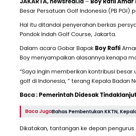
JAKARTA, newsreal.id
–
Boy Rafli Amar
Besar Persatuan Golf Indonesia (PB PGI) 
Hal itu ditandai penyerahan berkas persy
Pondok Indah Golf Course, Jakarta.
Dalam acara Gobar Bapak
Boy Rafli
Amar 
Boy menyampaikan alasannya kenapa mau 
“Saya ingin memberikan kontribusi besa
golf di Indonesia, ” terang Kepala Badan 
Baca :
Pemerintah Didesak Tindaklanju
Baca Juga
Bahas Pembentukan KKTN, Kepala
Dikatakan, tantangan ke depan pengurus 