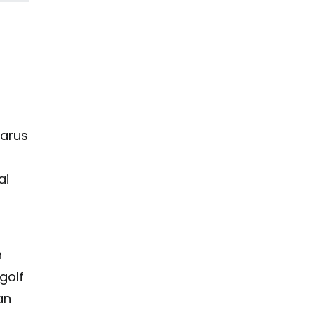
.
Harus
ai
n
golf
an