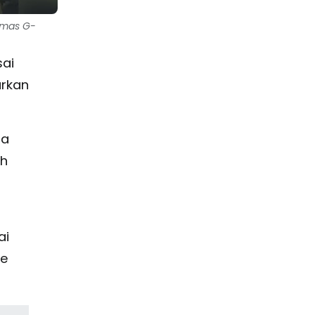
rmas G-
sai
arkan
ta
ah
ai
ke