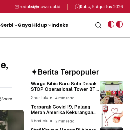
rga
T ke-81 Kemerdekaan RI
BG, Kadin Apresiasi Kepemimpinan Presiden Prabowo yang Visi
Staf Khusus Menag RI 
redaksi@newsreal.id
Rabu, 5 Agustus 2026
Serbi
Gaya Hidup
Indeks
e,
Berita Terpopuler
Warga Bibis Baru Solo Desak
STOP Operasional Tower BTS,
Diwa : Nyawa dan
2 hari lalu
4 min read
Share
Keselamatan Warga Lebih
Berharga
Terparah Covid 19, Palang
Merah Amerika Kekurangan
Pasokan Darah Nasional Lagi
6 hari lalu
2 min read