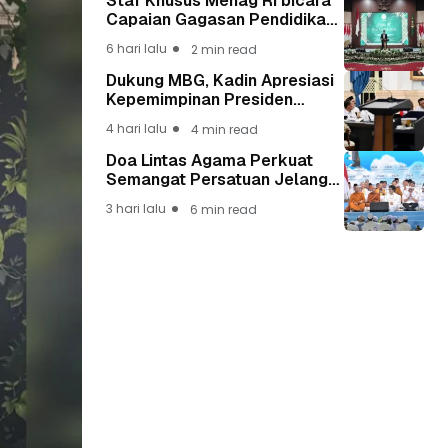
Staf Khusus Menag RI bicara
Capaian Gagasan Pendidikan
Presiden Prabowo Lewat Guru
6 hari lalu
2 min read
Madrasah
Dukung MBG, Kadin Apresiasi
Kepemimpinan Presiden
Prabowo yang Visioner
4 hari lalu
4 min read
Doa Lintas Agama Perkuat
Semangat Persatuan Jelang
HUT ke-81 Kemerdekaan RI
3 hari lalu
6 min read