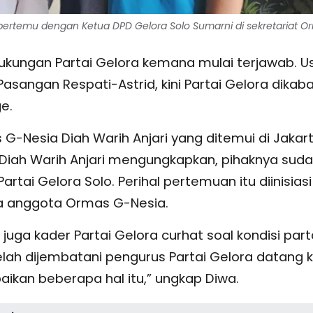
bertemu dengan Ketua DPD Gelora Solo Sumarni di sekretariat O
ukungan Partai Gelora kemana mulai terjawab. U
sangan Respati-Astrid, kini Partai Gelora dikab
e.
G-Nesia Diah Warih Anjari yang ditemui di Jakar
 Diah Warih Anjari mengungkapkan, pihaknya sud
ai Gelora Solo. Perihal pertemuan itu diinisiasi
ga anggota Ormas G-Nesia.
uga kader Partai Gelora curhat soal kondisi part
telah dijembatani pengurus Partai Gelora datang 
ikan beberapa hal itu,” ungkap Diwa.