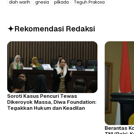
diah warih
gnesia
pilkada
Teguh Prakosa
Rekomendasi Redaksi
Soroti Kasus Pencuri Tewas
Dikeroyok Massa, Diwa Foundation:
Tegakkan Hukum dan Keadilan
Berantas Ko
TNI/Polri, 