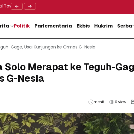
al Tower BTS, Diwa : Nyawa dan Keselamatan Warga Lebih Berha
Doa Lintas Agama Perkuat Semangat Persatuan Jelang HU
Dukung M
rita
Politik
Parlementaria
Ekbis
Hukrim
Serba-
 Teguh-Gage, Usai Kunjungan ke Ormas G-Nesia
ra Solo Merapat ke Teguh-Gag
s G-Nesia
menit
0
view