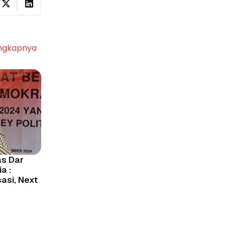
ngkapnya
s Dar
a :
asi, Next