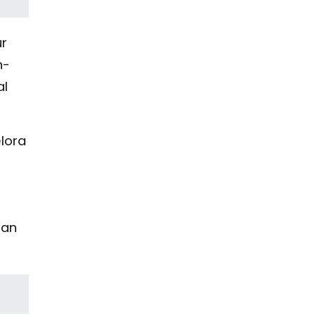
r
n-
al
lora
gan