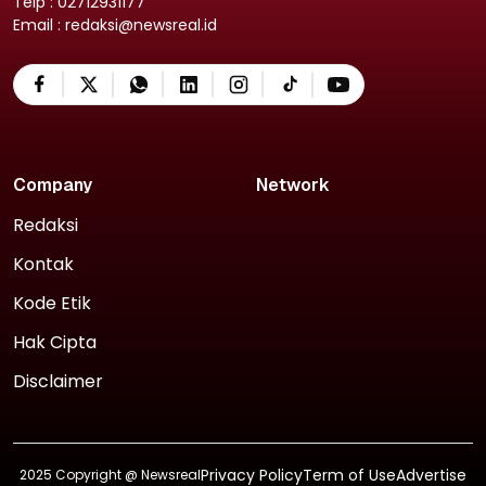
Telp : 02712931177
Email : redaksi@newsreal.id
Company
Network
Redaksi
Kontak
Kode Etik
Hak Cipta
Disclaimer
Privacy Policy
Term of Use
Advertise
2025 Copyright @
Newsreal