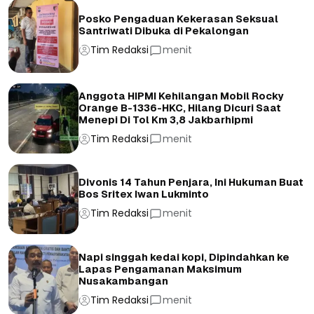
Posko Pengaduan Kekerasan Seksual
Santriwati Dibuka di Pekalongan
Tim Redaksi
menit
Anggota HIPMI Kehilangan Mobil Rocky
Orange B-1336-HKC, Hilang Dicuri Saat
Menepi Di Tol Km 3,8 Jakbarhipmi
Tim Redaksi
menit
Divonis 14 Tahun Penjara, Ini Hukuman Buat
Bos Sritex Iwan Lukminto
Tim Redaksi
menit
Napi singgah kedai kopi, Dipindahkan ke
Lapas Pengamanan Maksimum
Nusakambangan
Tim Redaksi
menit