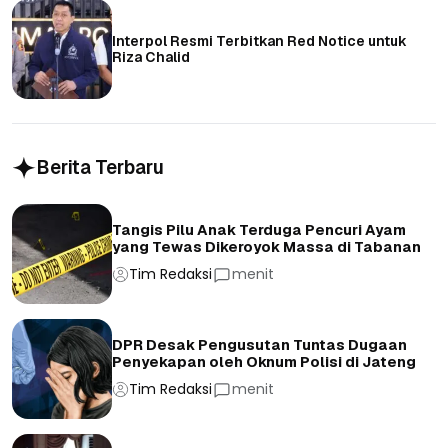
Interpol Resmi Terbitkan Red Notice untuk
Riza Chalid
Berita Terbaru
Tangis Pilu Anak Terduga Pencuri Ayam
yang Tewas Dikeroyok Massa di Tabanan
Tim Redaksi
menit
DPR Desak Pengusutan Tuntas Dugaan
Penyekapan oleh Oknum Polisi di Jateng
Tim Redaksi
menit