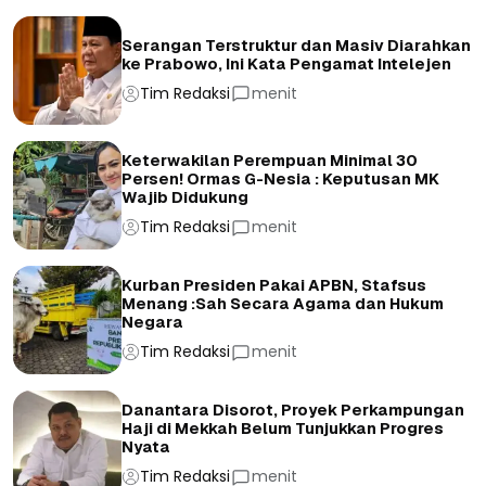
Serangan Terstruktur dan Masiv Diarahkan
ke Prabowo, Ini Kata Pengamat Intelejen
Tim Redaksi
menit
Keterwakilan Perempuan Minimal 30
Persen! Ormas G-Nesia : Keputusan MK
Wajib Didukung
Tim Redaksi
menit
Kurban Presiden Pakai APBN, Stafsus
Menang :Sah Secara Agama dan Hukum
Negara
Tim Redaksi
menit
Danantara Disorot, Proyek Perkampungan
Haji di Mekkah Belum Tunjukkan Progres
Nyata
Tim Redaksi
menit