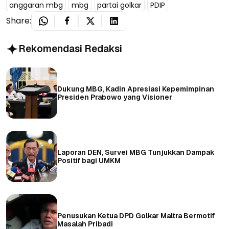
anggaran mbg
mbg
partai golkar
PDIP
Share:
Rekomendasi Redaksi
Dukung MBG, Kadin Apresiasi Kepemimpinan
Presiden Prabowo yang Visioner
Laporan DEN, Survei MBG Tunjukkan Dampak
Positif bagi UMKM
Penusukan Ketua DPD Golkar Maltra Bermotif
Masalah Pribadi